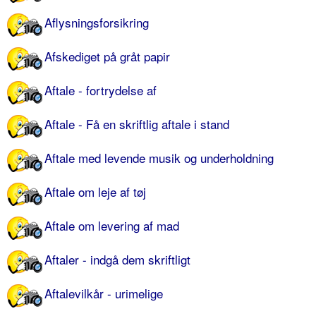
Aflysningsforsikring
Afskediget på gråt papir
Aftale - fortrydelse af
Aftale - Få en skriftlig aftale i stand
Aftale med levende musik og underholdning
Aftale om leje af tøj
Aftale om levering af mad
Aftaler - indgå dem skriftligt
Aftalevilkår - urimelige