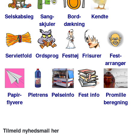
Selskabsleg
Sang-
Bord-
Kendte
skjuler
dækning
Servietfold
Ordsprog
Festtøj
Frisurer
Fest-
arrangør
Papir-
Pletrens
Pølseinfo
Fest info
Promille
flyvere
beregning
Tilmeld nyhedsmail her