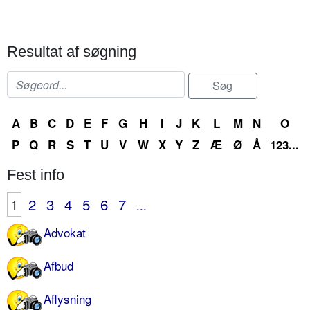
Resultat af søgning
A
B
C
D
E
F
G
H
I
J
K
L
M
N
O
P
Q
R
S
T
U
V
W
X
Y
Z
Æ
Ø
Å
123...
Fest info
1
2
3
4
5
6
7
...
Advokat
Afbud
Aflysning