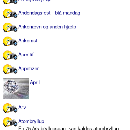
Andendagsfest - blå mandag
Ankenævn og anden hjælp
Ankomst
Aperitif
Appetizer
April
Arv
Atombryllup
En 75 års bryllupsdag, kan kaldes atombryllup,