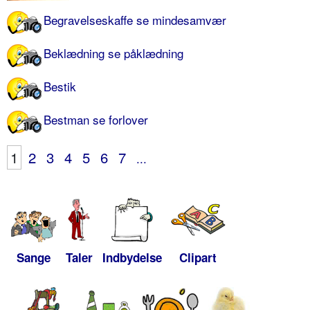
Begravelseskaffe se mindesamvær
Beklædning se påklædning
Bestik
Bestman se forlover
1
2
3
4
5
6
7
...
Sange
Taler
Indbydelse
Clipart