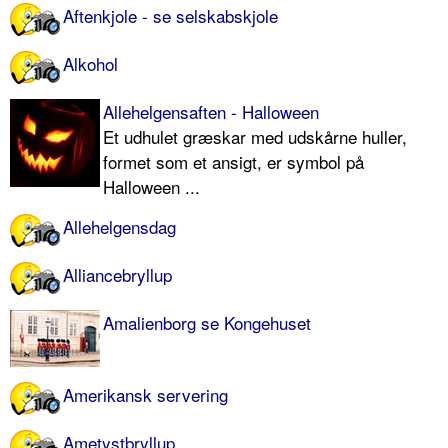
Aftenkjole - se selskabskjole
Alkohol
Allehelgensaften - Halloween
Et udhulet græskar med udskårne huller,
formet som et ansigt, er symbol på
Halloween ...
Allehelgensdag
Alliancebryllup
Amalienborg se Kongehuset
Amerikansk servering
Ametystbryllup