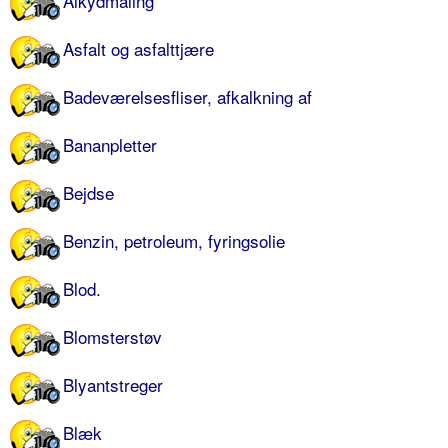
Alkydmaling
Asfalt og asfalttjære
Badeværelsesfliser, afkalkning af
Bananpletter
Bejdse
Benzin, petroleum, fyringsolie
Blod.
Blomsterstøv
Blyantstreger
Blæk