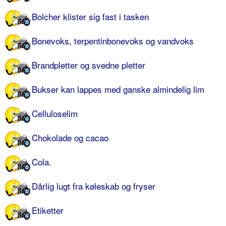
Bolcher klister sig fast i tasken
Bonevoks, terpentinbonevoks og vandvoks
Brandpletter og svedne pletter
Bukser kan lappes med ganske almindelig lim
Celluloselim
Chokolade og cacao
Cola.
Dårlig lugt fra køleskab og fryser
Etiketter