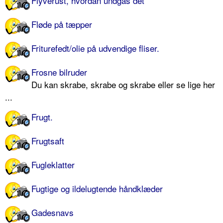
Flyverust, hvordan undgås det
Fløde på tæpper
Friturefedt/olie på udvendige fliser.
Frosne bilruder
Du kan skrabe, skrabe og skrabe eller se lige her
...
Frugt.
Frugtsaft
Fugleklatter
Fugtige og ildelugtende håndklæder
Gadesnavs