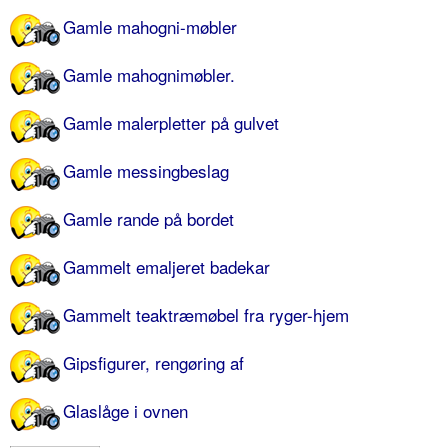
Gamle mahogni-møbler
Gamle mahognimøbler.
Gamle malerpletter på gulvet
Gamle messingbeslag
Gamle rande på bordet
Gammelt emaljeret badekar
Gammelt teaktræmøbel fra ryger-hjem
Gipsfigurer, rengøring af
Glaslåge i ovnen