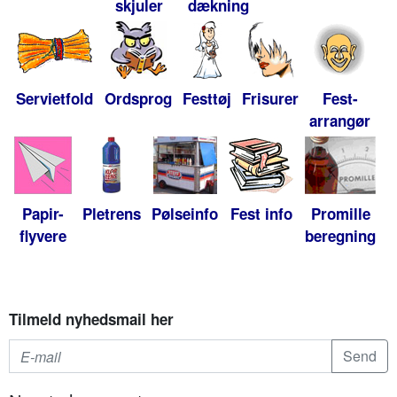
skjuler
dækning
Servietfold
Ordsprog
Festtøj
Frisurer
Fest-
arrangør
Papir-
Pletrens
Pølseinfo
Fest info
Promille
flyvere
beregning
Tilmeld nyhedsmail her