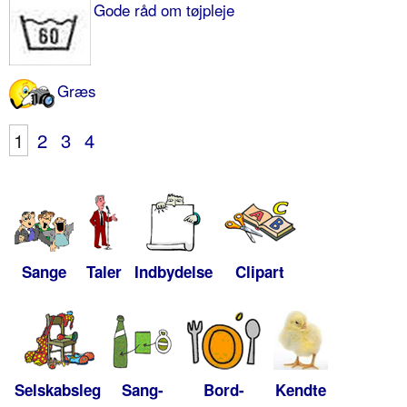
Gode råd om tøjpleje
Græs
1
2
3
4
Sange
Taler
Indbydelse
Clipart
Selskabsleg
Sang-
Bord-
Kendte