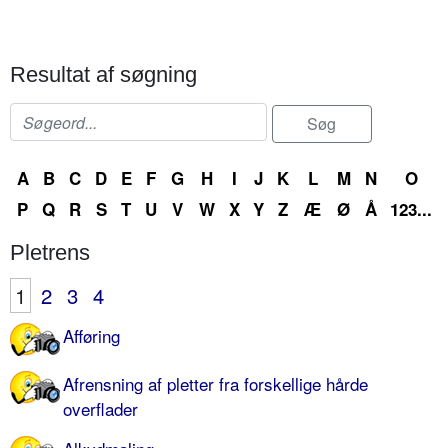
Resultat af søgning
A
B
C
D
E
F
G
H
I
J
K
L
M
N
O
P
Q
R
S
T
U
V
W
X
Y
Z
Æ
Ø
Å
123...
Pletrens
1
2
3
4
Afføring
Afrensning af pletter fra forskellige hårde
overflader