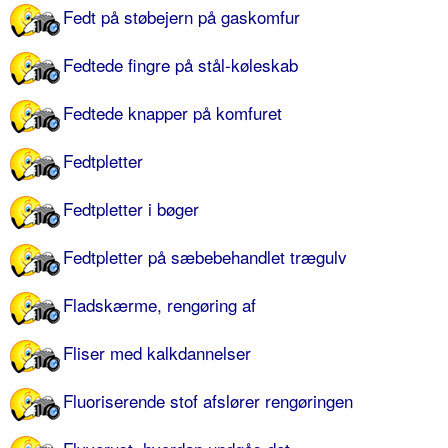
Fedt på støbejern på gaskomfur
Fedtede fingre på stål-køleskab
Fedtede knapper på komfuret
Fedtpletter
Fedtpletter i bøger
Fedtpletter på sæbebehandlet trægulv
Fladskærme, rengøring af
Fliser med kalkdannelser
Fluoriserende stof afslører rengøringen