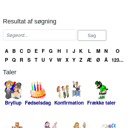
Resultat af søgning
A
B
C
D
E
F
G
H
I
J
K
L
M
N
O
P
Q
R
S
T
U
V
W
X
Y
Z
Æ
Ø
Å
123...
Taler
Bryllup
Fødselsdag
Konfirmation
Frække taler