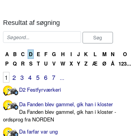
Resultat af søgning
A
B
C
D
E
F
G
H
I
J
K
L
M
N
O
P
Q
R
S
T
U
V
W
X
Y
Z
Æ
Ø
Å
123...
1
2
3
4
5
6
7
...
D2 Festfyrværkeri
Da Fanden blev gammel, gik han i kloster
Da Fanden blev gammel, gik han i kloster -
ordsprog fra NORDEN
Da farfar var ung