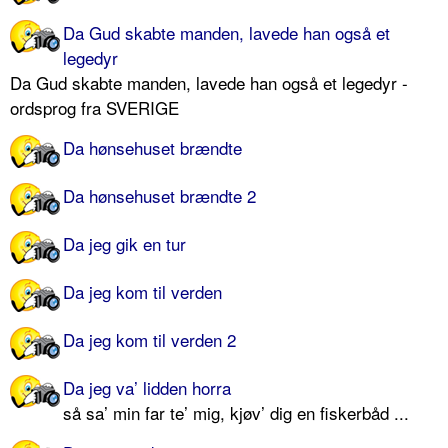
Da Gud skabte manden, lavede han også et
legedyr
Da Gud skabte manden, lavede han også et legedyr -
ordsprog fra SVERIGE
Da hønsehuset brændte
Da hønsehuset brændte 2
Da jeg gik en tur
Da jeg kom til verden
Da jeg kom til verden 2
Da jeg va’ lidden horra
så sa’ min far te’ mig, kjøv’ dig en fiskerbåd ...