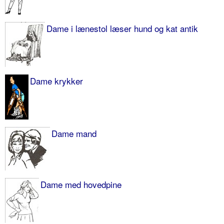
Dame i lænestol læser hund og kat antik
Dame krykker
Dame mand
Dame med hovedpine