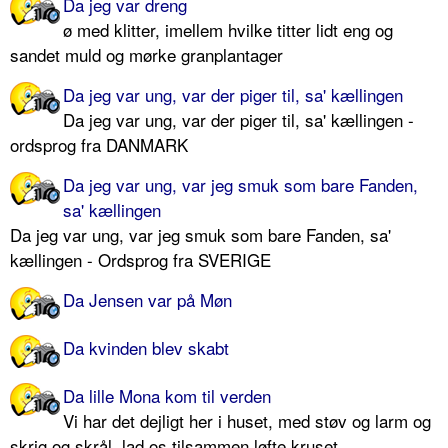
Da jeg var dreng
ø med klitter, imellem hvilke titter lidt eng og
sandet muld og mørke granplantager
Da jeg var ung, var der piger til, sa' kællingen
Da jeg var ung, var der piger til, sa' kællingen -
ordsprog fra DANMARK
Da jeg var ung, var jeg smuk som bare Fanden,
sa' kællingen
Da jeg var ung, var jeg smuk som bare Fanden, sa'
kællingen - Ordsprog fra SVERIGE
Da Jensen var på Møn
Da kvinden blev skabt
Da lille Mona kom til verden
Vi har det dejligt her i huset, med støv og larm og
skrig og skrål, lad os tilsammen løfte kruset ...