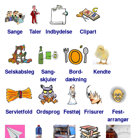
Sange
Taler
Indbydelse
Clipart
Selskabsleg
Sang-
Bord-
Kendte
skjuler
dækning
Servietfold
Ordsprog
Festtøj
Frisurer
Fest-
arrangør