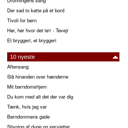
Dronningens sang
Der sad to katte på et bord
Tivoli for børn
Hør, hør hvor det tø'r - Tøvejr
Et bryggeri, et bryggeri
10 nyeste
Aftensang
Slå hinanden over hænderne
Mit barndomshjem
Du kom med alt det der var dig
Tænk, hvis jeg var
Barndommens gade
Stivning af duge og servietter