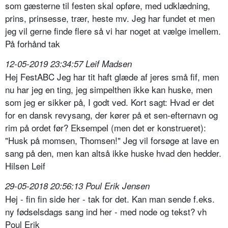
som gæsterne til festen skal opføre, med udklædning,
prins, prinsesse, trær, heste mv. Jeg har fundet et men
jeg vil gerne finde flere så vi har noget at vælge imellem.
På forhånd tak
12-05-2019 23:34:57 Leif Madsen
Hej FestABC Jeg har tit haft glæde af jeres små fif, men
nu har jeg en ting, jeg simpelthen ikke kan huske, men
som jeg er sikker på, I godt ved. Kort sagt: Hvad er det
for en dansk revysang, der kører på et sen-efternavn og
rim på ordet før? Eksempel (men det er konstrueret):
"Husk på momsen, Thomsen!" Jeg vil forsøge at lave en
sang på den, men kan altså ikke huske hvad den hedder.
Hilsen Leif
29-05-2018 20:56:13 Poul Erik Jensen
Hej - fin fin side her - tak for det. Kan man sende f.eks.
ny fødselsdags sang ind her - med node og tekst? vh
Poul Erik