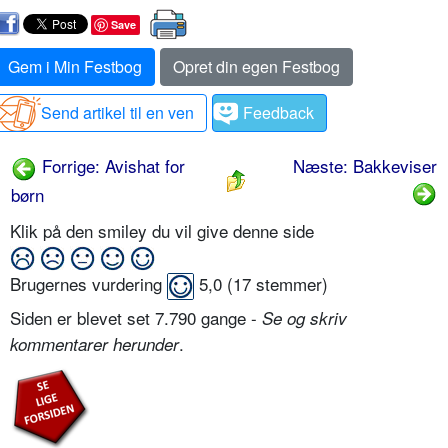
Save
Gem i Min Festbog
Opret din egen Festbog
Send artikel til en ven
Feedback
Forrige: Avishat for
Næste: Bakkeviser
børn
Klik på den smiley du vil give denne side
Brugernes vurdering
5,0
(
17
stemmer)
Siden er blevet set 7.790 gange -
Se og skriv
.
kommentarer herunder