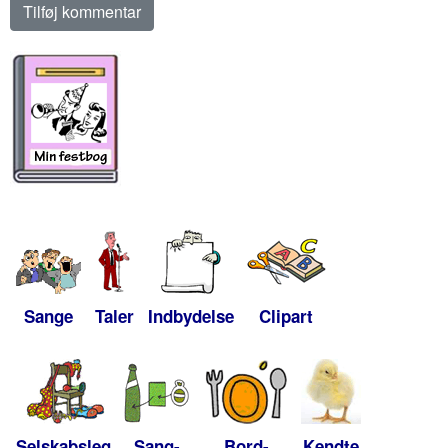
Sange
Taler
Indbydelse
Clipart
Selskabsleg
Sang-
Bord-
Kendte