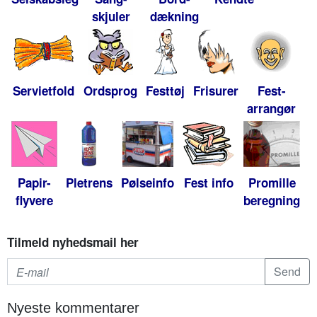
skjuler
dækning
Servietfold
Ordsprog
Festtøj
Frisurer
Fest-
arrangør
Papir-
Pletrens
Pølseinfo
Fest info
Promille
flyvere
beregning
Tilmeld nyhedsmail her
Nyeste kommentarer