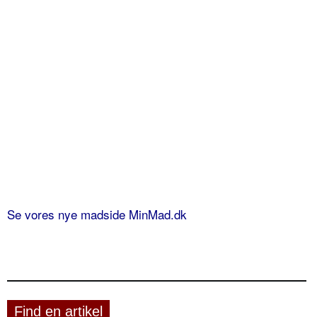
Se vores nye madside MinMad.dk
Find en artikel