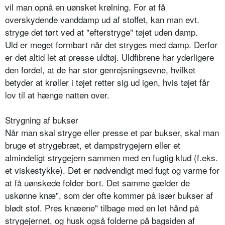
vil man opnå en uønsket krølning. For at få
overskydende vanddamp ud af stoffet, kan man evt.
stryge det tørt ved at "efterstryge" tøjet uden damp.
Uld er meget formbart når det stryges med damp. Derfor
er det altid let at presse uldtøj. Uldfibrene har yderligere
den fordel, at de har stor genrejsningsevne, hvilket
betyder at krøller i tøjet retter sig ud igen, hvis tøjet får
lov til at hænge natten over.
Strygning af bukser
Når man skal stryge eller presse et par bukser, skal man
bruge et strygebræt, et dampstrygejern eller et
almindeligt strygejern sammen med en fugtig klud (f.eks.
et viskestykke). Det er nødvendigt med fugt og varme for
at få uønskede folder bort. Det samme gælder de
uskønne knæ", som der ofte kommer på især bukser af
blødt stof. Pres knæene" tilbage med en let hånd på
strygejernet, og husk også folderne på bagsiden af