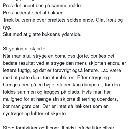
Pres det andet ben på samme måde.
Pres nederste del af buksen.
Træk bukserne over brættets spidse ende. Glat front og
ryg.
Slut med at glatte buksens yderside.
Strygning af skjorte
Når man skal stryge en bomuldsskjorte, opnåes det
bedste resultat ved at stryge den mens skjorten endnu er
lettere fugtig, og det er forøvrigt også lettere. Lad være
med at putte den i tørretumbleren. Efter strygning
hænges den på en bøjle, så den kan dampe af, før den
foldes sammen og lægges på plads. Hvis man har
mulighed for at hænge sin skjorte til tørring udendørs,
bør man gøre det. Der er intet så lækkert som en
nystrøget og lufttørret skjorte.
Stryg forstykker og flipper til sidst, så de ikke bliver