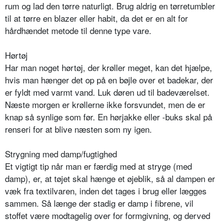
rum og lad den tørre naturligt. Brug aldrig en tørretumbler
til at tørre en blazer eller habit, da det er en alt for
hårdhændet metode til denne type vare.
Hørtøj
Har man noget hørtøj, der krøller meget, kan det hjælpe,
hvis man hænger det op på en bøjle over et badekar, der
er fyldt med varmt vand. Luk døren ud til badeværelset.
Næste morgen er krøllerne ikke forsvundet, men de er
knap så synlige som før. En hørjakke eller -buks skal på
renseri for at blive næsten som ny igen.
Strygning med damp/fugtighed
Et vigtigt tip når man er færdig med at stryge (med
damp), er, at tøjet skal hænge et øjeblik, så al dampen er
væk fra textilvaren, inden det tages i brug eller lægges
sammen. Så længe der stadig er damp i fibrene, vil
stoffet være modtagelig over for formgivning, og derved