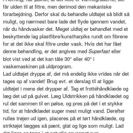
får ulden til at filtre, men derimod den mekaniske
forarbejdning. Derfor skal du behandle uldtøjet så blidt så
muligt, og nærmest bare lade det flyde igennem vandet,
når du håndvasker det. Meget uldtøj er behandlet med et
beskyttende lag plastfibre/kunstharpiks rundt om fibrene
for at det ikke skal filtre under vask. Hvis det har fået
denne behandling, er det angives med
eller
Superfast
blot vist ved at det kan tåle 30° eller 40° i
vaskemaskinen på uldprogram.
Lad uldtøjet dryppe af, det må endelig ikke vrides når det
tages op af vandet! Brug evt. et dørslag til at ligge
uldtøjet i mens det drypper af. Tag et frottéhåndklæde og
læg det ud på gulvet. Læg Uldstrikken på håndklædet og
rul det sammen til en pølse, og pres på det i et stykke
tid, for at håndklædet suger mest muligt vand. Derefter
rulles trøjen ud igen, placeres på et tørt håndklæde, og
striktøjet lægges så pænt, glat og lige som muligt. Lad
det ligge og tørre i et naturlig opvarmet rum.