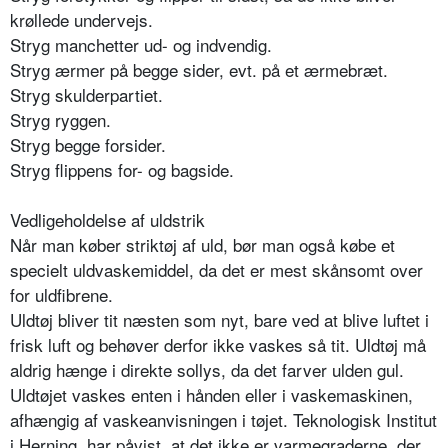
krøllede undervejs.
Stryg manchetter ud- og indvendig.
Stryg ærmer på begge sider, evt. på et ærmebræt.
Stryg skulderpartiet.
Stryg ryggen.
Stryg begge forsider.
Stryg flippens for- og bagside.
Vedligeholdelse af uldstrik
Når man køber striktøj af uld, bør man også købe et
specielt uldvaskemiddel, da det er mest skånsomt over
for uldfibrene.
Uldtøj bliver tit næsten som nyt, bare ved at blive luftet i
frisk luft og behøver derfor ikke vaskes så tit. Uldtøj må
aldrig hænge i direkte sollys, da det farver ulden gul.
Uldtøjet vaskes enten i hånden eller i vaskemaskinen,
afhængig af vaskeanvisningen i tøjet. Teknologisk Institut
i Herning, har påvist, at det ikke er varmegraderne, der