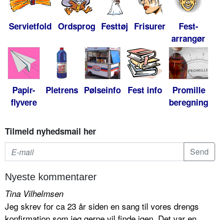
Servietfold
Ordsprog
Festtøj
Frisurer
Fest-
arrangør
Papir-
Pletrens
Pølseinfo
Fest info
Promille
flyvere
beregning
Tilmeld nyhedsmail her
Nyeste kommentarer
Tina Vilhelmsen
Jeg skrev for ca 23 år siden en sang til vores drengs
konfirmation som jeg gerne vil finde igen. Det var en