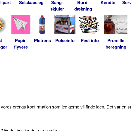
lipart
Selskabsleg
Sang-
Bord-
Kendte
Serv
skjuler
dækning
t-
Papir-
Pletrens
Pølseinfo
Fest info
Promille
ngør
flyvere
beregning
l vores drengs konfirmation som jeg gerne vil finde igen. Det var en s
 Er det hos jer der er en udfo