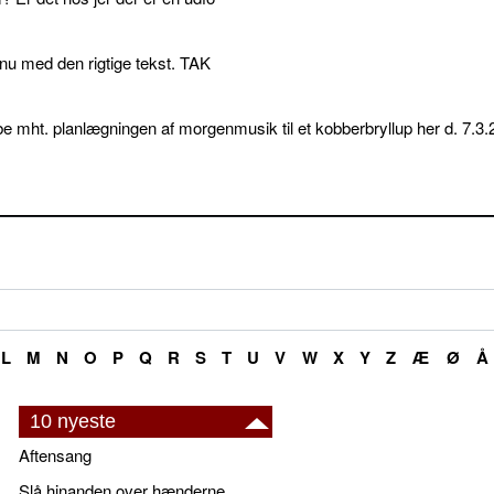
p nu med den rigtige tekst. TAK
e mht. planlægningen af morgenmusik til et kobberbryllup her d. 7.3.
L
M
N
O
P
Q
R
S
T
U
V
W
X
Y
Z
Æ
Ø
Å
10 nyeste
Aftensang
Slå hinanden over hænderne