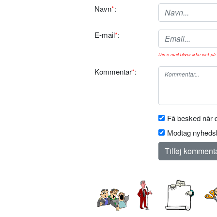
Navn
*
:
E-mail
*
:
Din e-mail bliver ikke vist på 
Kommentar
*
:
Få besked når d
Modtag nyhedsb