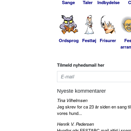
Sange
Taler
Indbydelse
C
Ordsprog
Festtøj
Frisurer
Fes
arra
Tilmeld nyhedsmail her
Nyeste kommentarer
Tina Vilhelmsen
Jeg skrev for ca 23 år siden en sang ti
vores hund...
Henrik V. Pedersen
Hvorfor går FESTABC mail altid i spam?