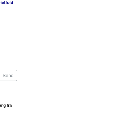
ietfold
ang fra