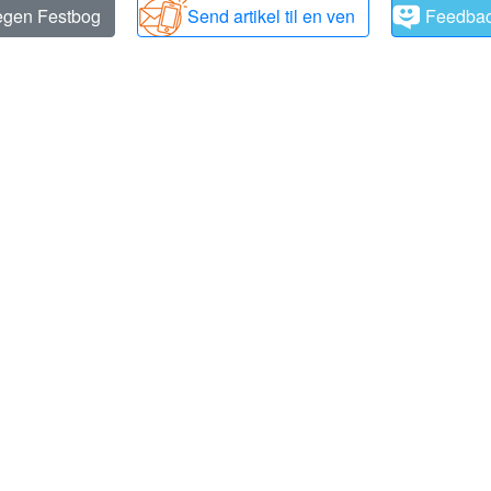
 egen Festbog
Send artikel til en ven
Feedba