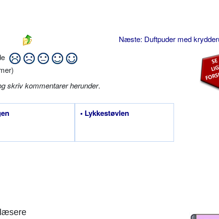
Næste: Duftpuder med krydder
ide
mer)
og skriv kommentarer herunder
.
gen
• Lykkestøvlen
læsere