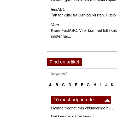
festABC
Tak for kritik fra Carl og Kirsten. Hjæl
Vera
Kære FestABC, Vi er kommet lidt i knib
søster har...
Find en artikel
A
B
C
D
E
F
G
H
I
J
K
10 mest udprintede
Hymne tilegnet min vidunderlige husbond
Drikkevarer på restaurant