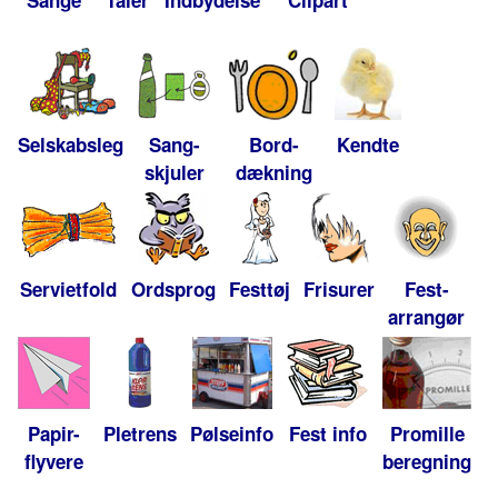
Sange
Taler
Indbydelse
Clipart
Selskabsleg
Sang-
Bord-
Kendte
skjuler
dækning
Servietfold
Ordsprog
Festtøj
Frisurer
Fest-
arrangør
Papir-
Pletrens
Pølseinfo
Fest info
Promille
flyvere
beregning