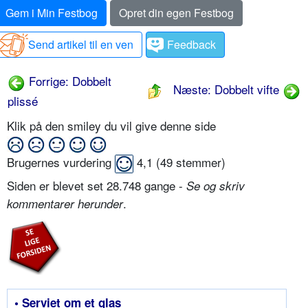
Gem i Min Festbog
Opret din egen Festbog
Send artikel til en ven
Feedback
Forrige: Dobbelt
Næste: Dobbelt vifte
plissé
Klik på den smiley du vil give denne side
Brugernes vurdering
4,1
(
49
stemmer)
Siden er blevet set 28.748 gange -
Se og skriv
.
kommentarer herunder
• Serviet om et glas