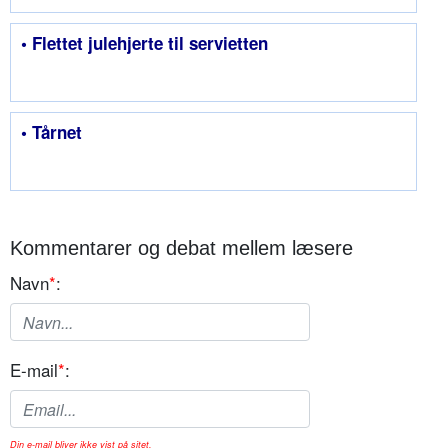
• Flettet julehjerte til servietten
• Tårnet
Kommentarer og debat mellem læsere
Navn
*
:
E-mail
*
:
Din e-mail bliver ikke vist på sitet.