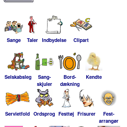
Sange
Taler
Indbydelse
Clipart
Selskabsleg
Sang-
Bord-
Kendte
skjuler
dækning
Servietfold
Ordsprog
Festtøj
Frisurer
Fest-
arrangør