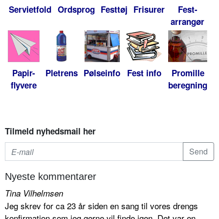
Servietfold
Ordsprog
Festtøj
Frisurer
Fest-
arrangør
Papir-
Pletrens
Pølseinfo
Fest info
Promille
flyvere
beregning
Tilmeld nyhedsmail her
Nyeste kommentarer
Tina Vilhelmsen
Jeg skrev for ca 23 år siden en sang til vores drengs
konfirmation som jeg gerne vil finde igen. Det var en