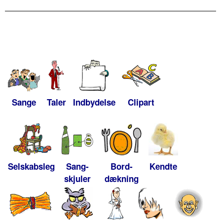
Sange
Taler
Indbydelse
Clipart
Selskabsleg
Sang-
Bord-
Kendte
skjuler
dækning