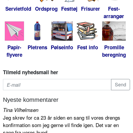
Servietfold
Ordsprog
Festtøj
Frisurer
Fest-
arrangør
Papir-
Pletrens
Pølseinfo
Fest info
Promille
flyvere
beregning
Tilmeld nyhedsmail her
Nyeste kommentarer
Tina Vilhelmsen
Jeg skrev for ca 23 år siden en sang til vores drengs
konfirmation som jeg gerne vil finde igen. Det var en
sang fra vores hund...