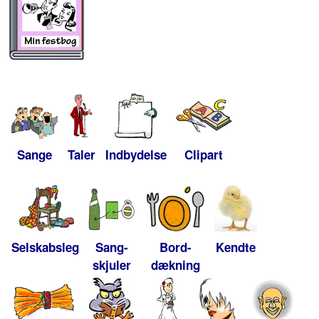
Sange
Taler
Indbydelse
Clipart
Selskabsleg
Sang-
Bord-
Kendte
skjuler
dækning