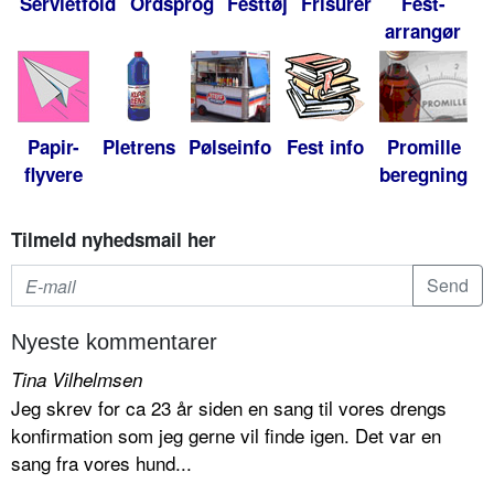
Servietfold
Ordsprog
Festtøj
Frisurer
Fest-
arrangør
Papir-
Pletrens
Pølseinfo
Fest info
Promille
flyvere
beregning
Tilmeld nyhedsmail her
Nyeste kommentarer
Tina Vilhelmsen
Jeg skrev for ca 23 år siden en sang til vores drengs
konfirmation som jeg gerne vil finde igen. Det var en
sang fra vores hund...