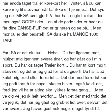
har endda taget trailer kørekort her i vinter, så du kan
køre mig til stævner, når far ikke er hjemme.... Det sys
jeg der MEGA sødt gjort! Vi har haft nogle trælse tider
men også GODE tider... en af de gode tider er hvor du
får dine DANSE-FLIP det er grineren og se på.... Men
mor du er den bedste!!! SÅ du ska ha MANGE 1000
TAK!!
Far: Så er det din tur..... Hehe... Du har ligesom mor,
hjulpet mig igennem svære tider, og har gået op i min
sport. Du har oz taget Trailer kort... Du har tit kørt mig til
stævner, og det er jeg glad for at du gider!! Du har altid
kaldt mig trold eller Terrorist.... Det der med terrorist kan
jeg godt forstå for oppe i skolen bliver j også kaldt det,
fordi jeg vil ha at alting ska lykkes første gang..... Men
ve dig ve jeg ik helt hvorfor.... Men det der med trold det
ve jeg ik, det har jeg gået og grublet lidt over, selvom det
var svært. Jeg havde godt nok noget meget tyndt hår