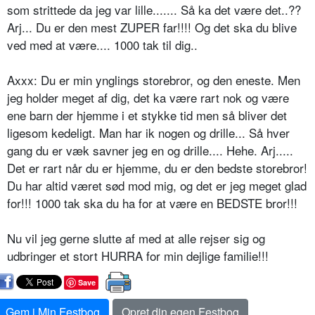
som strittede da jeg var lille....... Så ka det være det..??
Arj... Du er den mest ZUPER far!!!! Og det ska du blive
ved med at være.... 1000 tak til dig..
Axxx: Du er min ynglings storebror, og den eneste. Men
jeg holder meget af dig, det ka være rart nok og være
ene barn der hjemme i et stykke tid men så bliver det
ligesom kedeligt. Man har ik nogen og drille... Så hver
gang du er væk savner jeg en og drille.... Hehe. Arj.....
Det er rart når du er hjemme, du er den bedste storebror!
Du har altid været sød mod mig, og det er jeg meget glad
for!!! 1000 tak ska du ha for at være en BEDSTE bror!!!
Nu vil jeg gerne slutte af med at alle rejser sig og
udbringer et stort HURRA for min dejlige familie!!!
Save
Gem i Min Festbog
Opret din egen Festbog