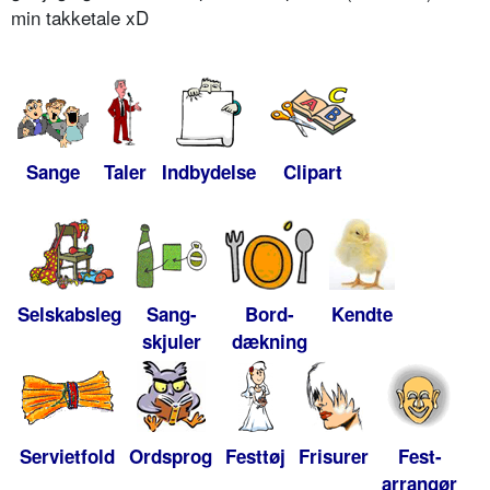
min takketale xD
Sange
Taler
Indbydelse
Clipart
Selskabsleg
Sang-
Bord-
Kendte
skjuler
dækning
Servietfold
Ordsprog
Festtøj
Frisurer
Fest-
arrangør