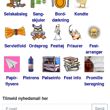
Selskabsleg
Sang-
Bord-
Kendte
skjuler
dækning
Servietfold
Ordsprog
Festtøj
Frisurer
Fest-
arrangør
Papir-
Pletrens
Pølseinfo
Fest info
Promille
flyvere
beregning
Tilmeld nyhedsmail her