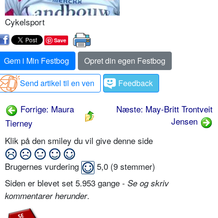
Cykelsport
Save
Gem i Min Festbog
Opret din egen Festbog
Send artikel til en ven
Feedback
Forrige: Maura
Næste: May-Britt Trontveit
Jensen
Tierney
Klik på den smiley du vil give denne side
Brugernes vurdering
5,0
(
9
stemmer)
Siden er blevet set 5.953 gange -
Se og skriv
.
kommentarer herunder