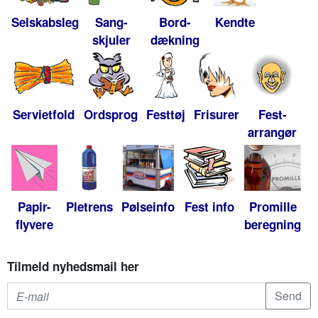
Selskabsleg
Sang-
Bord-
Kendte
skjuler
dækning
Servietfold
Ordsprog
Festtøj
Frisurer
Fest-
arrangør
Papir-
Pletrens
Pølseinfo
Fest info
Promille
flyvere
beregning
Tilmeld nyhedsmail her