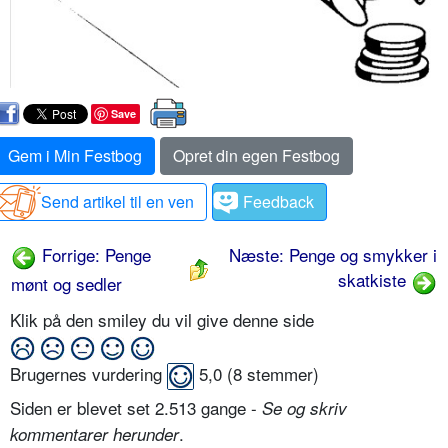
Save
Gem i Min Festbog
Opret din egen Festbog
Send artikel til en ven
Feedback
Forrige: Penge
Næste: Penge og smykker i
skatkiste
mønt og sedler
Klik på den smiley du vil give denne side
Brugernes vurdering
5,0
(
8
stemmer)
Siden er blevet set 2.513 gange -
Se og skriv
.
kommentarer herunder