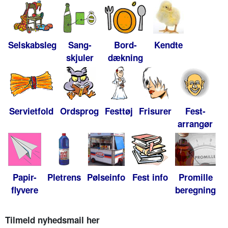
Selskabsleg
Sang-
Bord-
Kendte
skjuler
dækning
Servietfold
Ordsprog
Festtøj
Frisurer
Fest-
arrangør
Papir-
Pletrens
Pølseinfo
Fest info
Promille
flyvere
beregning
Tilmeld nyhedsmail her