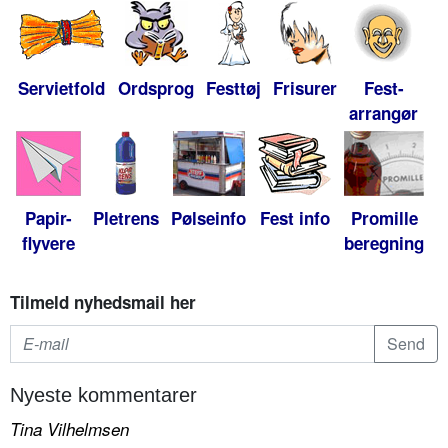
Servietfold
Ordsprog
Festtøj
Frisurer
Fest-
arrangør
Papir-
Pletrens
Pølseinfo
Fest info
Promille
flyvere
beregning
Tilmeld nyhedsmail her
Nyeste kommentarer
Tina Vilhelmsen