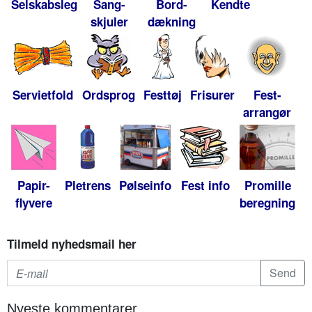
Selskabsleg
Sang-
Bord-
Kendte
skjuler
dækning
Servietfold
Ordsprog
Festtøj
Frisurer
Fest-
arrangør
Papir-
Pletrens
Pølseinfo
Fest info
Promille
flyvere
beregning
Tilmeld nyhedsmail her
Nyeste kommentarer