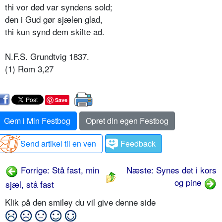
thi vor død var syndens sold;
den i Gud gør sjælen glad,
thi kun synd dem skilte ad.
N.F.S. Grundtvig 1837.
(1) Rom 3,27
Save
Gem i Min Festbog
Opret din egen Festbog
Send artikel til en ven
Feedback
Forrige: Stå fast, min
Næste: Synes det i kors
og pine
sjæl, stå fast
Klik på den smiley du vil give denne side