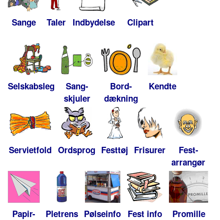
Sange
Taler
Indbydelse
Clipart
Selskabsleg
Sang-
Bord-
Kendte
skjuler
dækning
Servietfold
Ordsprog
Festtøj
Frisurer
Fest-
arrangør
Papir-
Pletrens
Pølseinfo
Fest info
Promille