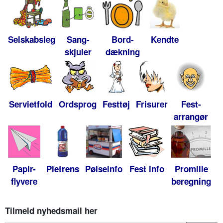
Selskabsleg
Sang-
Bord-
Kendte
skjuler
dækning
Servietfold
Ordsprog
Festtøj
Frisurer
Fest-
arrangør
Papir-
Pletrens
Pølseinfo
Fest info
Promille
flyvere
beregning
Tilmeld nyhedsmail her