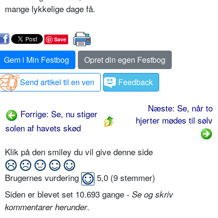
mange lykkelige dage få.
Save
Gem i Min Festbog
Opret din egen Festbog
Send artikel til en ven
Feedback
Næste: Se, når to
Forrige: Se, nu stiger
hjerter mødes til sølv
solen af havets skød
Klik på den smiley du vil give denne side
Brugernes vurdering
5,0
(
9
stemmer)
Siden er blevet set 10.693 gange -
Se og skriv
.
kommentarer herunder