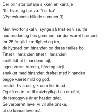
Der bli'r stor batalje sikken en kanalje
"Ih, hvor jeg har vær't et fæ".
(Ægteskabets billede nummer 3)
Men hvorfor skal vi synge så trist en vise, thi
hos bruden og hos gommen har der været harmoni,
for 25 år gik i kærlighed og tro,
de hygged' om hinanden og deres fælles bo:
Tittet til hinanden tittet til hinanden
smilt lidt af hinandens fejl,
ingen været stædig, hård og stejl,
snakket med hinanden drøftet med hinanden
begge været mild og god,
trøstet, hvis der gik dem lidt imod
Og så en to tre til sølvbryllup I nu er nået,
de femogtyve år er hastigt gået.
Sølverparret leve! vi vil alle ønske,
at de længe leve må,