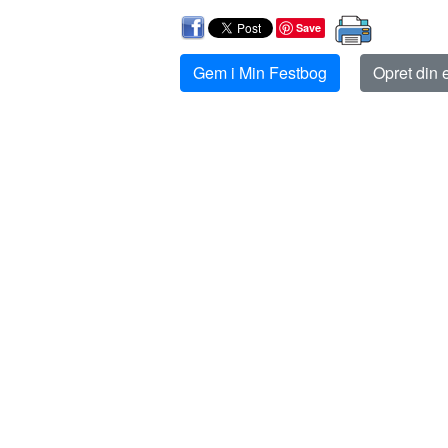
Save
Gem i Min Festbog
Opret din