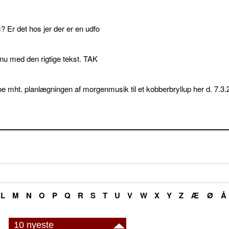
 Er det hos jer der er en udfo
p nu med den rigtige tekst. TAK
e mht. planlægningen af morgenmusik til et kobberbryllup her d. 7.3.
L
M
N
O
P
Q
R
S
T
U
V
W
X
Y
Z
Æ
Ø
Å
10 nyeste