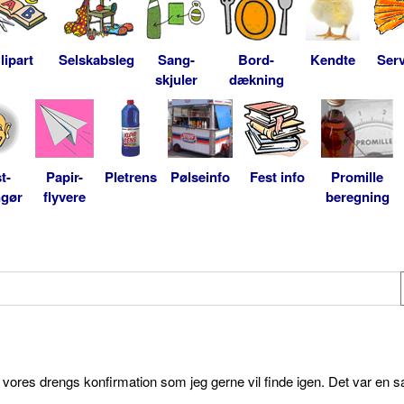
lipart
Selskabsleg
Sang-
Bord-
Kendte
Serv
skjuler
dækning
t-
Papir-
Pletrens
Pølseinfo
Fest info
Promille
ngør
flyvere
beregning
l vores drengs konfirmation som jeg gerne vil finde igen. Det var en s