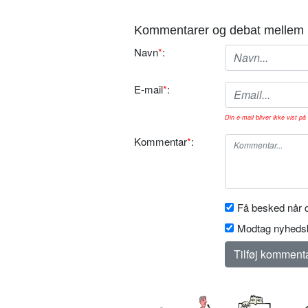
Kommentarer og debat mellem 
Navn
*
:
E-mail
*
:
Din e-mail bliver ikke vist på 
Kommentar
*
:
Få besked når d
Modtag nyhedsb