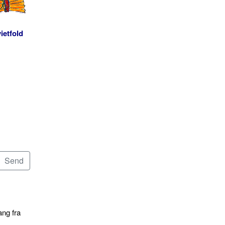
ietfold
ang fra