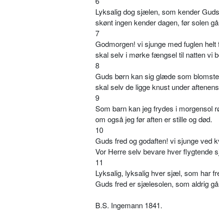
6
Lyksalig dog sjælen, som kender Guds 
skønt ingen kender dagen, før solen gå
7
Godmorgen! vi sjunge med fuglen helt f
skal selv i mørke fængsel til natten vi b
8
Guds børn kan sig glæde som blomster
skal selv de ligge knust under aftenens
9
Som barn kan jeg frydes i morgensol r
om også jeg før aften er stille og død.
10
Guds fred og godaften! vi sjunge ved 
Vor Herre selv bevare hver flygtende s
11
Lyksalig, lyksalig hver sjæl, som har fr
Guds fred er sjælesolen, som aldrig gå
B.S. Ingemann 1841.