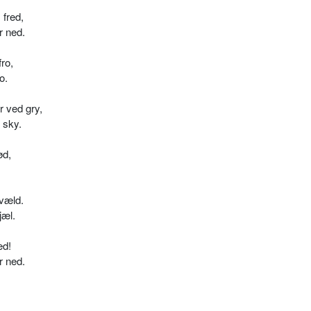
fred,
r ned.
ro,
o.
 ved gry,
 sky.
ød,
kvæld.
jæl.
ed!
r ned.