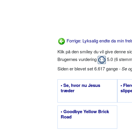
Forrige: Lyksalig endte da min fre
Klik på den smiley du vil give denne s
Brugernes vurdering
5.0
(
6
stemm
Siden er blevet set 6.617 gange -
Se o
• Se, hvor nu Jesus
• Fle
træder
slipp
• Goodbye Yellow Brick
Road