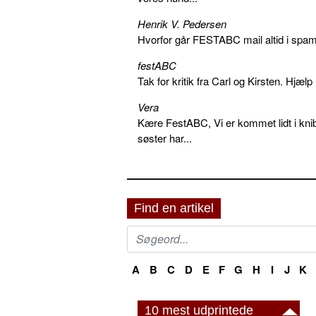
Henrik V. Pedersen
Hvorfor går FESTABC mail altid i spam?
festABC
Tak for kritik fra Carl og Kirsten. Hjæl
Vera
Kære FestABC, Vi er kommet lidt i knib
søster har...
Find en artikel
A
B
C
D
E
F
G
H
I
J
K
10 mest udprintede