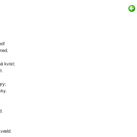
ed!
 ned.
 kvist;
t.
gry;
sky.
d.
kvæld.