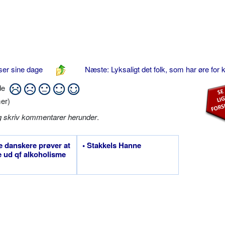
lser sine dage
Næste: Lyksaligt det folk, som har øre for 
ide
er)
g skriv kommentarer herunder
.
re danskere prøver at
• Stakkels Hanne
e ud qf alkoholisme