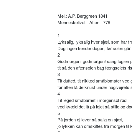
Mel.: A.P. Berggreen 1841
Menneskelivet - Aften - 779
1
Lyksalig, lyksalig hver sjæl, som har fr
Dog ingen kender dagen, før solen går
2
Godmorgen, godmorgen! sang fuglen på
tit så den aftensolen bag fængselets ris
3
Tit dufted, tit nikked småblomster ved 
før aften lå de knust under haglvejrets 
4
Tit leged småbarnet i morgensol rød;
ved kvæld det lå på lejet så stille og dø
5
På jorden ej lever så salig en sjæl,
jo lykken kan omskiftes fra morgen til 