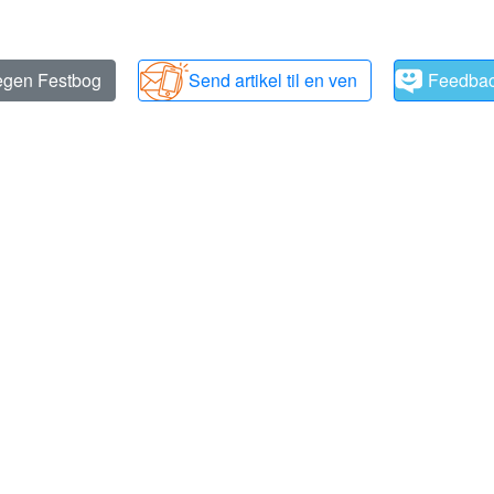
 egen Festbog
Send artikel til en ven
Feedba