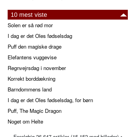
10 mest viste
Solen er så rød mor
I dag er det Oles fødselsdag
Puff den magiske drage
Elefantens vuggevise
Regnvejrsdag i november
Korrekt borddækning
Barndommens land
I dag er det Oles fødselsdag, for børn
Puff, The Magic Dragon
Noget om Helte
Foreløbig 26.647 artikler (15.152 med billeder) •