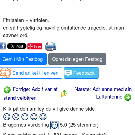
Fitriaalen = vitriolen.
en så frygtelig og navnlig omfattende tragedie, at man
savner ord.
Save
Gem i Min Festbog
Opret din egen Festbog
Send artikel til en ven
Feedback
Forrige: Adolf var af
Næste: Adrienne med sin
Luftantenne
stand velbåren
Klik på den smiley du vil give denne side
Brugernes vurdering
5.0
(
25
stemmer)
Siden er blevet set 11.531 gange -
Se og skriv