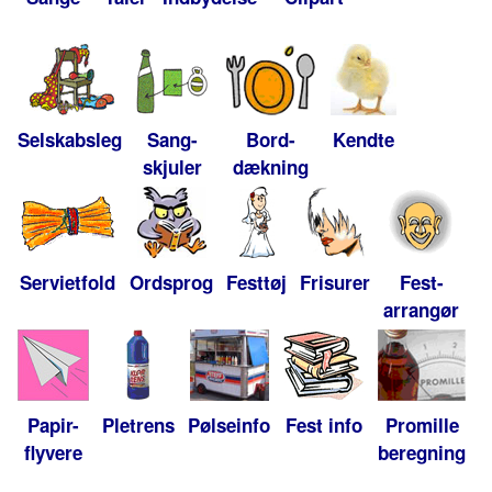
Selskabsleg
Sang-
Bord-
Kendte
skjuler
dækning
Servietfold
Ordsprog
Festtøj
Frisurer
Fest-
arrangør
Papir-
Pletrens
Pølseinfo
Fest info
Promille
flyvere
beregning