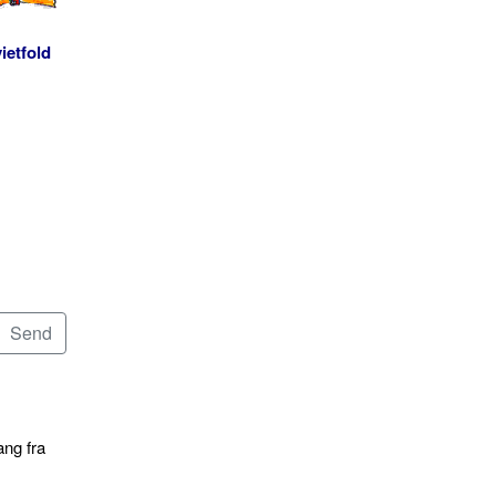
ietfold
ang fra