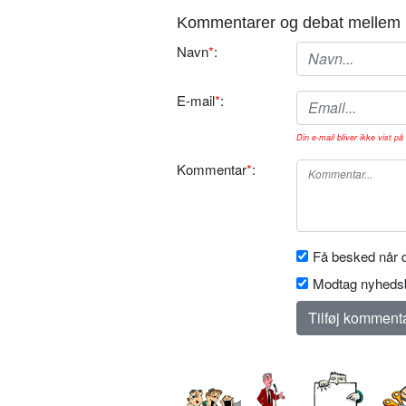
Kommentarer og debat mellem 
Navn
*
:
E-mail
*
:
Din e-mail bliver ikke vist på 
Kommentar
*
:
Få besked når d
Modtag nyhedsb