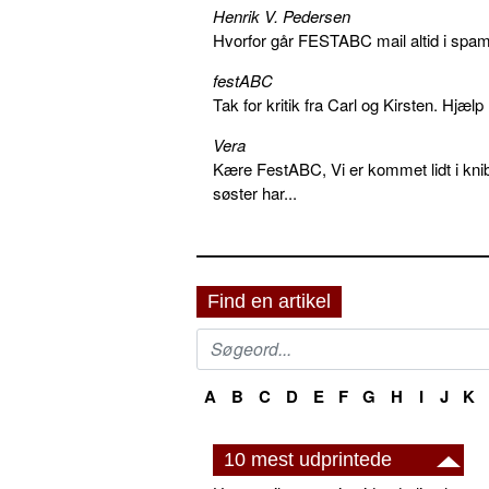
Henrik V. Pedersen
Hvorfor går FESTABC mail altid i spam?
festABC
Tak for kritik fra Carl og Kirsten. Hjæl
Vera
Kære FestABC, Vi er kommet lidt i knib
søster har...
Find en artikel
A
B
C
D
E
F
G
H
I
J
K
10 mest udprintede