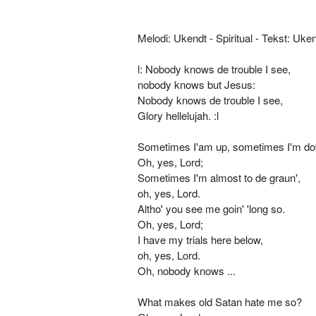
Melodi: Ukendt - Spiritual - Tekst: Uke
l: Nobody knows de trouble I see,
nobody knows but Jesus:
Nobody knows de trouble I see,
Glory hellelujah. :l
Sometimes I'am up, sometimes I'm d
Oh, yes, Lord;
Sometimes I'm almost to de graun',
oh, yes, Lord.
Altho' you see me goin' 'long so.
Oh, yes, Lord;
I have my trials here below,
oh, yes, Lord.
Oh, nobody knows ...
What makes old Satan hate me so?