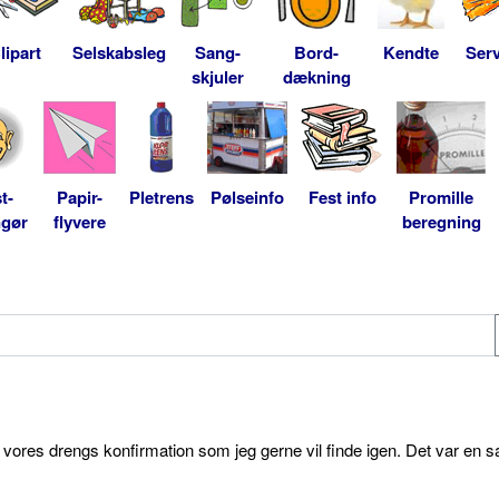
lipart
Selskabsleg
Sang-
Bord-
Kendte
Serv
skjuler
dækning
t-
Papir-
Pletrens
Pølseinfo
Fest info
Promille
ngør
flyvere
beregning
l vores drengs konfirmation som jeg gerne vil finde igen. Det var en s