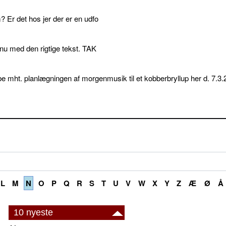
 Er det hos jer der er en udfo
p nu med den rigtige tekst. TAK
e mht. planlægningen af morgenmusik til et kobberbryllup her d. 7.3.
L
M
N
O
P
Q
R
S
T
U
V
W
X
Y
Z
Æ
Ø
Å
10 nyeste