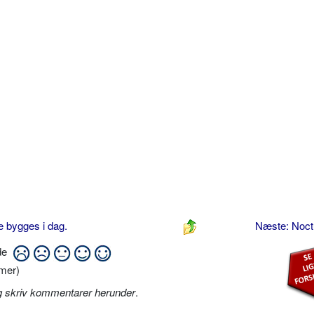
e bygges i dag.
Næste: Noc
ide
mer)
g skriv kommentarer herunder
.