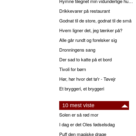
Hymne tilegnet min vidunderlige husbond
Drikkevarer på restaurant
Godnat til de store, godnat til de små
Hvem ligner det, jeg tænker på?
Alle går rundt og forelsker sig
Dronningens sang
Der sad to katte på et bord
Tivoli for børn
Hør, hør hvor det tø'r - Tøvejr
Et bryggeri, et bryggeri
10 mest viste
Solen er så rød mor
I dag er det Oles fødselsdag
Puff den magiske drage