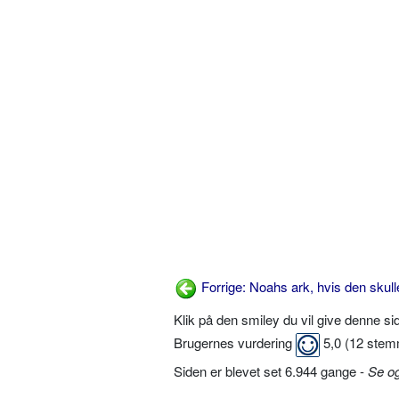
Forrige: Noahs ark, hvis den skull
Klik på den smiley du vil give denne s
Brugernes vurdering
5,0
(
12
stem
Siden er blevet set 6.944 gange -
Se o