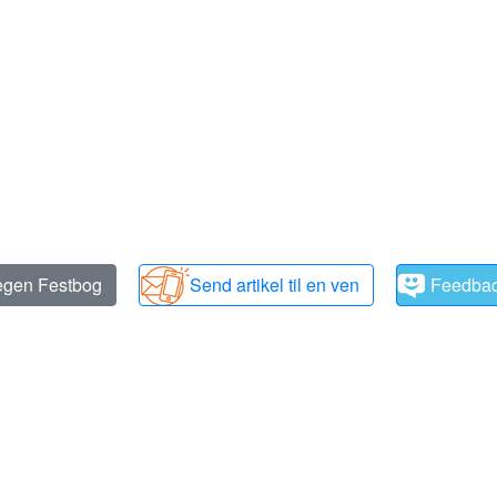
 egen Festbog
Send artikel til en ven
Feedba