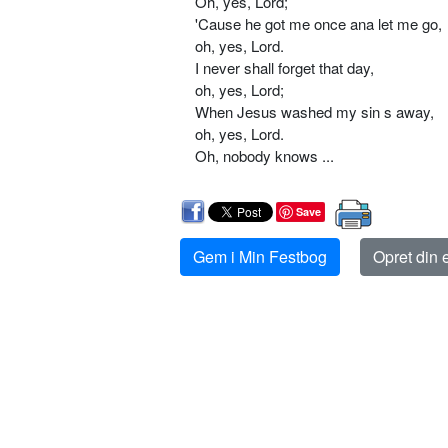
Oh, yes, Lord;
'Cause he got me once ana let me go,
oh, yes, Lord.
I never shall forget that day,
oh, yes, Lord;
When Jesus washed my sin s away,
oh, yes, Lord.
Oh, nobody knows ...
Save
Gem i Min Festbog
Opret din