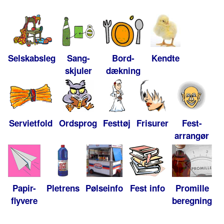
Selskabsleg
Sang-
Bord-
Kendte
skjuler
dækning
Servietfold
Ordsprog
Festtøj
Frisurer
Fest-
arrangør
Papir-
Pletrens
Pølseinfo
Fest info
Promille
flyvere
beregning