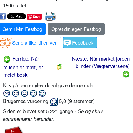
1500-tallet.
Save
Gem i Min Festbog
Opret din egen Festbog
Send artikel til en ven
Feedback
Forrige: Når
Næste: Når mørket jorden
blinder (Vægterversene)
musen er mæt, er
melet besk
Klik på den smiley du vil give denne side
Brugernes vurdering
5,0
(
9
stemmer)
Siden er blevet set 5.221 gange -
Se og skriv
.
kommentarer herunder