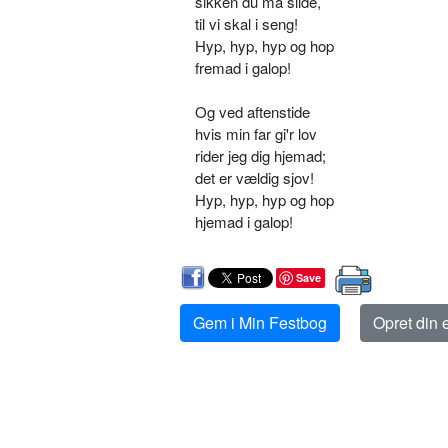
sikken du må slide,
til vi skal i seng!
Hyp, hyp, hyp og hop
fremad i galop!
Og ved aftenstide ­
hvis min far gi'r lov
­rider jeg dig hjemad;
det er vældig sjov!
Hyp, hyp, hyp og hop
hjemad i galop!
Save
Gem i Min Festbog
Opret din