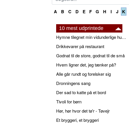
A
B
C
D
E
F
G
H
I
J
K
10 mest udprintede
Hymne tilegnet min vidunderlige husbond
Drikkevarer på restaurant
Godnat til de store, godnat til de små
Hvem ligner det, jeg tænker på?
Alle går rundt og forelsker sig
Dronningens sang
Der sad to katte på et bord
Tivoli for børn
Hør, hør hvor det tø'r - Tøvejr
Et bryggeri, et bryggeri