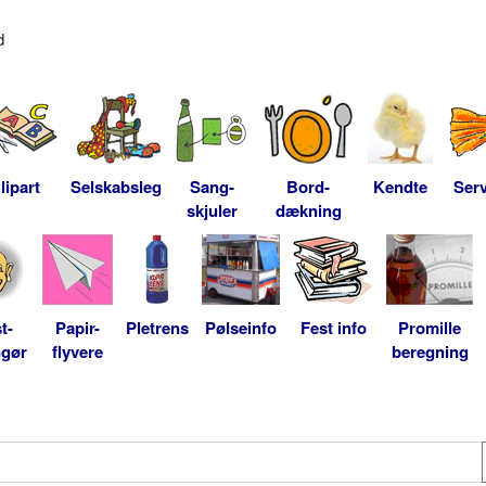
d
lipart
Selskabsleg
Sang-
Bord-
Kendte
Serv
skjuler
dækning
t-
Papir-
Pletrens
Pølseinfo
Fest info
Promille
ngør
flyvere
beregning