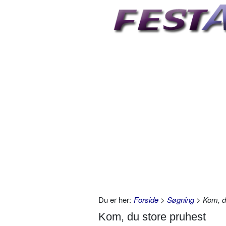
Du er her:
Forside
>
Søgning
> Kom, du
Kom, du store pruhest