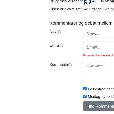
Brugernes vurdering
4,6
(
35
stem
Siden er blevet set 9.411 gange -
Se o
Kommentarer og debat mellem 
Navn
*
:
E-mail
*
:
Din e-mail bliver ikke vist på 
Kommentar
*
:
Få besked når d
Modtag nyhedsb