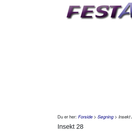
Du er her:
Forside
>
Søgning
> Insekt 
Insekt 28