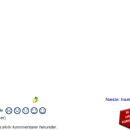
Næste: Inse
ide
er)
g skriv kommentarer herunder
.