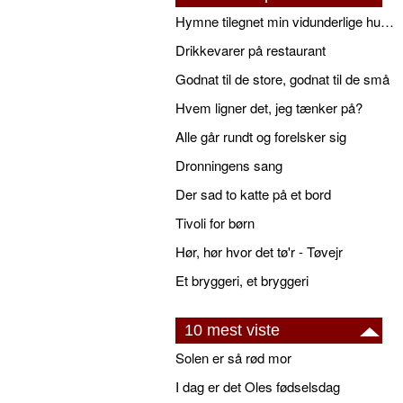
Hymne tilegnet min vidunderlige husbond
Drikkevarer på restaurant
Godnat til de store, godnat til de små
Hvem ligner det, jeg tænker på?
Alle går rundt og forelsker sig
Dronningens sang
Der sad to katte på et bord
Tivoli for børn
Hør, hør hvor det tø'r - Tøvejr
Et bryggeri, et bryggeri
10 mest viste
Solen er så rød mor
I dag er det Oles fødselsdag