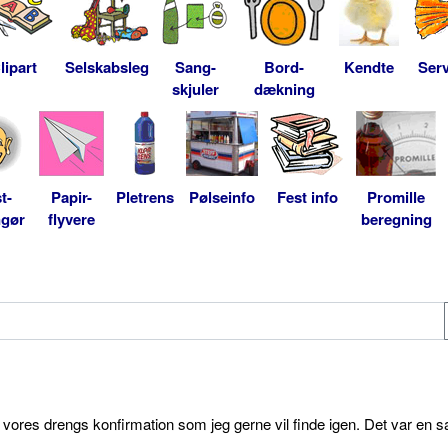
lipart
Selskabsleg
Sang-
Bord-
Kendte
Serv
skjuler
dækning
t-
Papir-
Pletrens
Pølseinfo
Fest info
Promille
ngør
flyvere
beregning
l vores drengs konfirmation som jeg gerne vil finde igen. Det var en s