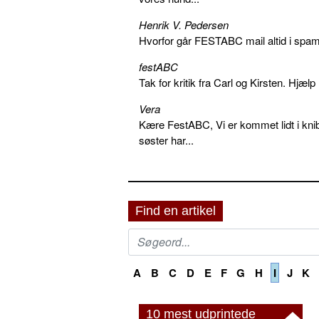
Henrik V. Pedersen
Hvorfor går FESTABC mail altid i spam?
festABC
Tak for kritik fra Carl og Kirsten. Hjæl
Vera
Kære FestABC, Vi er kommet lidt i knib
søster har...
Find en artikel
A
B
C
D
E
F
G
H
I
J
K
10 mest udprintede