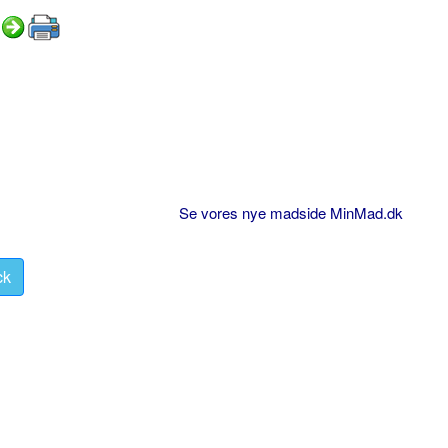
Se vores nye madside MinMad.dk
ck