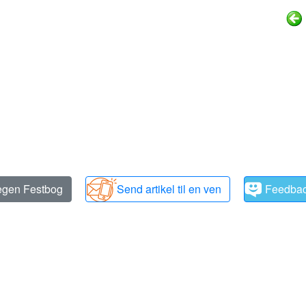
 egen Festbog
Send artikel til en ven
Feedba