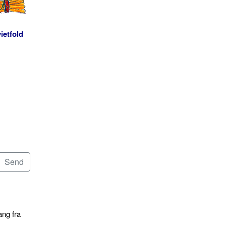
ietfold
ang fra