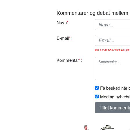
Kommentarer og debat mellem 
Navn
*
:
E-mail
*
:
Din e-mail bliver ikke vist på 
Kommentar
*
:
Få besked når d
Modtag nyhedsb