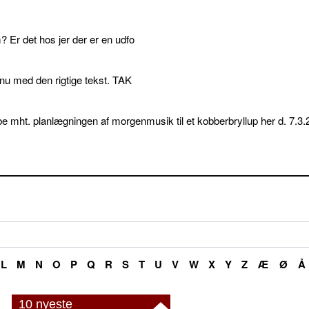
 Er det hos jer der er en udfo
p nu med den rigtige tekst. TAK
e mht. planlægningen af morgenmusik til et kobberbryllup her d. 7.3.
L
M
N
O
P
Q
R
S
T
U
V
W
X
Y
Z
Æ
Ø
Å
10 nyeste