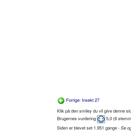
Forrige: Insekt 27
Klik på den smiley du vil give denne s
Brugernes vurdering
5,0
(
6
stemm
Siden er blevet set 1.951 gange -
Se o