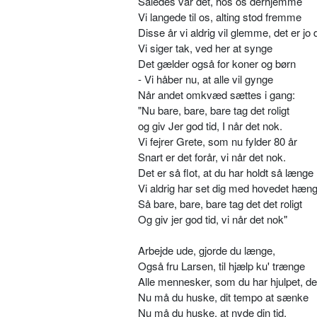
Således var det, hos os derhjemme
Vi langede til os, alting stod fremme
Disse år vi aldrig vil glemme, det er jo d
Vi siger tak, ved her at synge
Det gælder også for koner og børn
- Vi håber nu, at alle vil gynge
Når andet omkvæd sættes i gang:
"Nu bare, bare, bare tag det roligt
og giv Jer god tid, I når det nok.
Vi fejrer Grete, som nu fylder 80 år
Snart er det forår, vi når det nok.
Det er så flot, at du har holdt så længe
Vi aldrig har set dig med hovedet hæng
Så bare, bare, bare tag det det roligt
Og giv jer god tid, vi når det nok"
Arbejde ude, gjorde du længe,
Også fru Larsen, til hjælp ku' trænge
Alle mennesker, som du har hjulpet, de 
Nu må du huske, dit tempo at sænke
Nu må du huske, at nyde din tid.