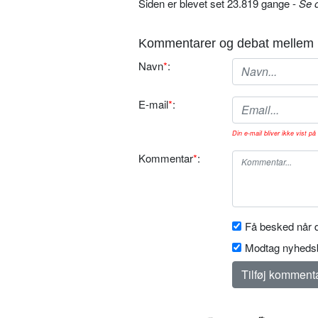
Siden er blevet set 23.819 gange -
Se 
Kommentarer og debat mellem 
Navn
*
:
E-mail
*
:
Din e-mail bliver ikke vist på 
Kommentar
*
:
Få besked når d
Modtag nyhedsb