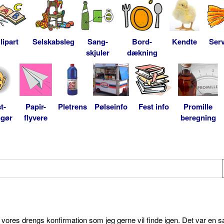
lipart
Selskabsleg
Sang-
Bord-
Kendte
Serv
skjuler
dækning
t-
Papir-
Pletrens
Pølseinfo
Fest info
Promille
ngør
flyvere
beregning
l vores drengs konfirmation som jeg gerne vil finde igen. Det var en s