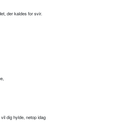
et, der kaldes for svir.
e,
vil dig hylde, netop idag