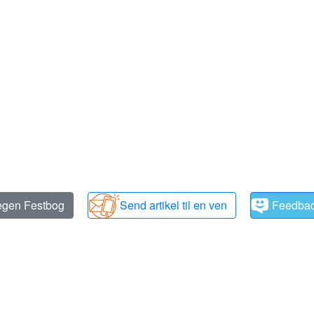
 egen Festbog
Send artikel til en ven
Feedba