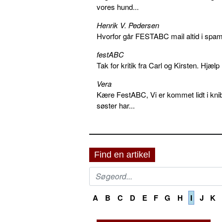
vores hund...
Henrik V. Pedersen
Hvorfor går FESTABC mail altid i spam?
festABC
Tak for kritik fra Carl og Kirsten. Hjæl
Vera
Kære FestABC, Vi er kommet lidt i knib
søster har...
Find en artikel
A
B
C
D
E
F
G
H
I
J
K