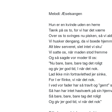
Melodi: Æselsangen
Hun er en kvinde uden en herre
Tænk på os to, for vi har det værre
Over os to svinges nu pisken, så vi ald
Vi husker dengang, da vi boede hjem
Alt blev serveret, slet intet vi sku'
Vi satte os, når maden stod fremme
Og så sagde vor moder til os:
"Nu bare, bare, bare tag det roligt
og giv jer god tid, I når det nok.
Lad ikke min fortravlethed jer sinke,
For I er flinke, vi når det nok.
I ved vor fader har så travlt og "gemt" s
Så han har intet hastværk på sin hjemv
Så bare, bare, bare tag det roligt
Og giv jer god tid, vi når det nok"