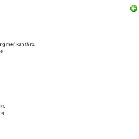
rig mer' kan få ro.
me
ig,
ej