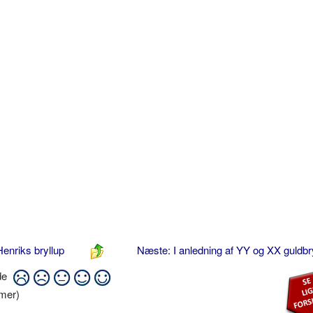
Henriks bryllup
Næste: I anledning af YY og XX guldbr
ide
mer)