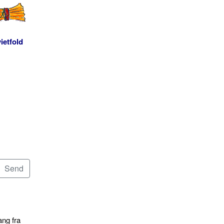
ietfold
ang fra