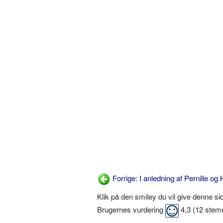
Forrige: I anledning af Pernille og 
Klik på den smiley du vil give denne s
Brugernes vurdering
4,3
(
12
stem