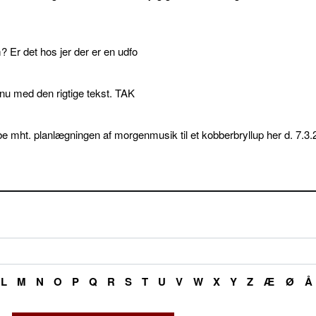
 Er det hos jer der er en udfo
p nu med den rigtige tekst. TAK
e mht. planlægningen af morgenmusik til et kobberbryllup her d. 7.3.
L
M
N
O
P
Q
R
S
T
U
V
W
X
Y
Z
Æ
Ø
Å