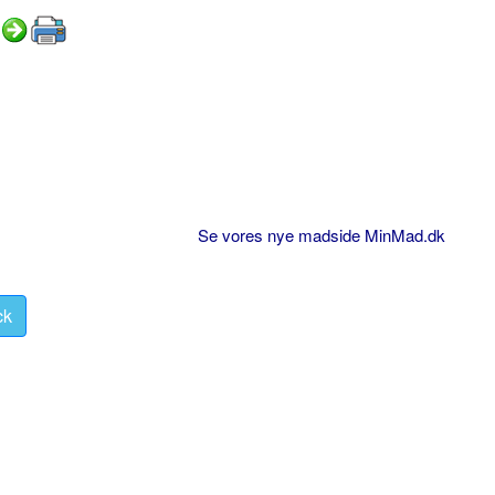
Se vores nye madside MinMad.dk
ck