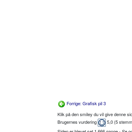
Forrige: Grafisk pil 3
Klik på den smiley du vil give denne s
Brugernes vurdering
5,0
(
5
stemm
Siden er blevet set 1.666 gange -
Se o