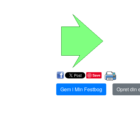
Save
Gem i Min Festbog
Opret din