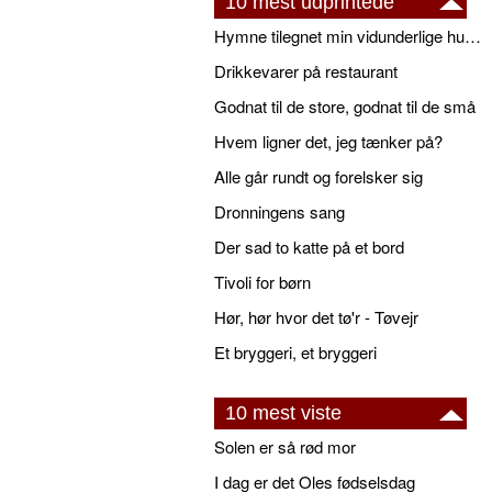
10 mest udprintede
Hymne tilegnet min vidunderlige husbond
Drikkevarer på restaurant
Godnat til de store, godnat til de små
Hvem ligner det, jeg tænker på?
Alle går rundt og forelsker sig
Dronningens sang
Der sad to katte på et bord
Tivoli for børn
Hør, hør hvor det tø'r - Tøvejr
Et bryggeri, et bryggeri
10 mest viste
Solen er så rød mor
I dag er det Oles fødselsdag