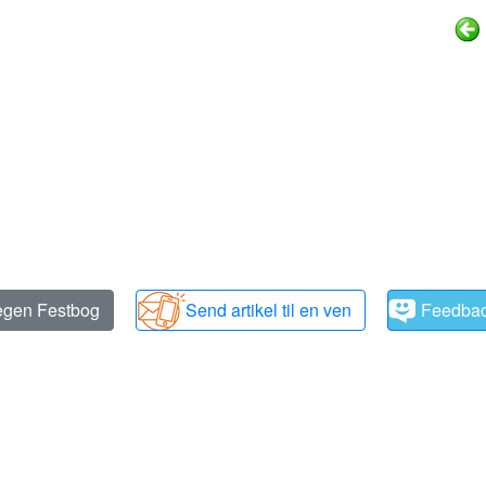
 egen Festbog
Send artikel til en ven
Feedba