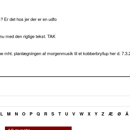
 Er det hos jer der er en udfo
p nu med den rigtige tekst. TAK
e mht. planlægningen af morgenmusik til et kobberbryllup her d. 7.3.
L
M
N
O
P
Q
R
S
T
U
V
W
X
Y
Z
Æ
Ø
Å