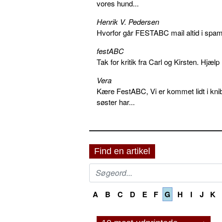
vores hund...
Henrik V. Pedersen
Hvorfor går FESTABC mail altid i spam?
festABC
Tak for kritik fra Carl og Kirsten. Hjæl
Vera
Kære FestABC, Vi er kommet lidt i knib
søster har...
Find en artikel
A
B
C
D
E
F
G
H
I
J
K