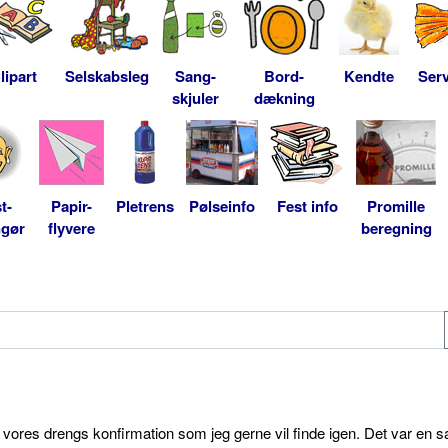
lipart
Selskabsleg
Sang-
Bord-
Kendte
Serv
skjuler
dækning
t-
Papir-
Pletrens
Pølseinfo
Fest info
Promille
ngør
flyvere
beregning
l vores drengs konfirmation som jeg gerne vil finde igen. Det var en s