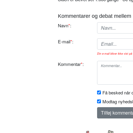
Kommentarer og debat mellem 
Navn
*
:
E-mail
*
:
Din e-mail bliver ikke vist på 
Kommentar
*
:
Få besked når d
Modtag nyhedsb