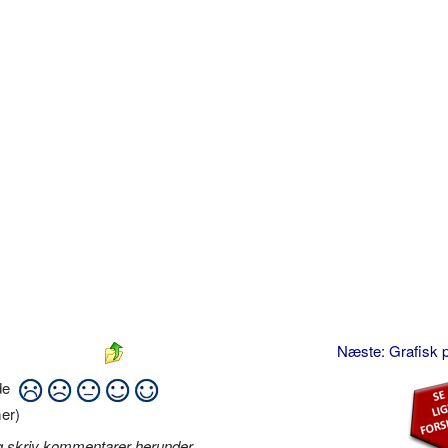
Næste: Grafisk p
ide
er)
g skriv kommentarer herunder
.