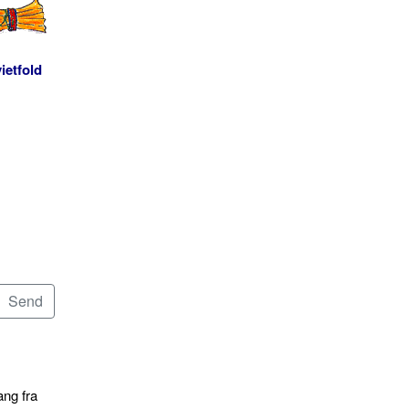
ietfold
ang fra