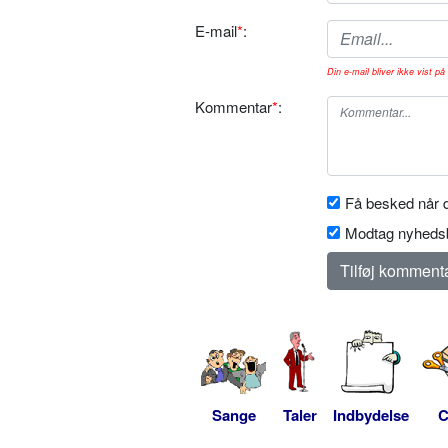
E-mail
*
:
Din e-mail bliver ikke vist på 
Kommentar
*
:
Få besked når d
Modtag nyhedsb
Sange
Taler
Indbydelse
C