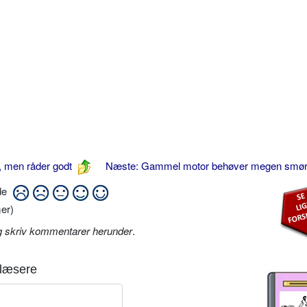
, men råder godt
Næste: Gammel motor behøver megen smø
ide
er)
g skriv kommentarer herunder
.
læsere