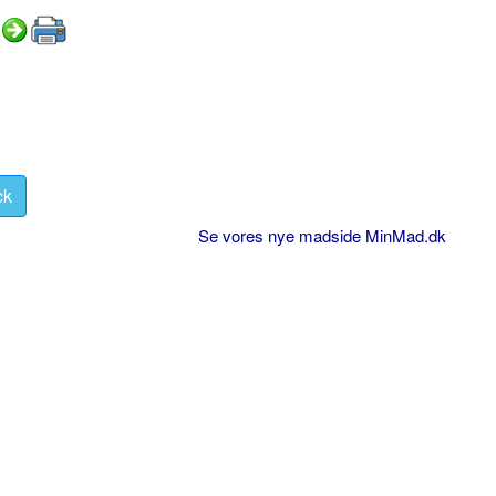
ck
Se vores nye madside MinMad.dk