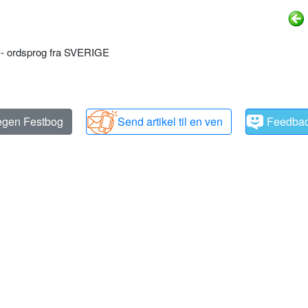
 - ordsprog fra SVERIGE
 egen Festbog
Send artikel til en ven
Feedba