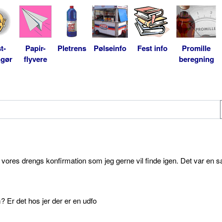
t-
Papir-
Pletrens
Pølseinfo
Fest info
Promille
ngør
flyvere
beregning
l vores drengs konfirmation som jeg gerne vil finde igen. Det var en s
 Er det hos jer der er en udfo