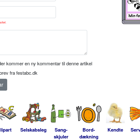
sitet.
er kommer en ny kommentar til denne artikel
rev fra festabc.dk
lipart
Selskabsleg
Sang-
Bord-
Kendte
Serv
skjuler
dækning