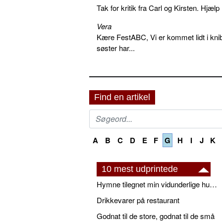
Tak for kritik fra Carl og Kirsten. Hjæl
Vera
Kære FestABC, Vi er kommet lidt i knib
søster har...
Find en artikel
A
B
C
D
E
F
G
H
I
J
K
10 mest udprintede
Hymne tilegnet min vidunderlige husbond
Drikkevarer på restaurant
Godnat til de store, godnat til de små