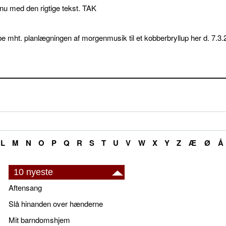
p nu med den rigtige tekst. TAK
e mht. planlægningen af morgenmusik til et kobberbryllup her d. 7.3.
L
M
N
O
P
Q
R
S
T
U
V
W
X
Y
Z
Æ
Ø
Å
10 nyeste
Aftensang
Slå hinanden over hænderne
Mit barndomshjem