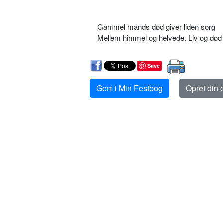
Gammel mands død giver liden sorg
Mellem himmel og helvede. Liv og død
Save
Gem i Min Festbog
Opret din