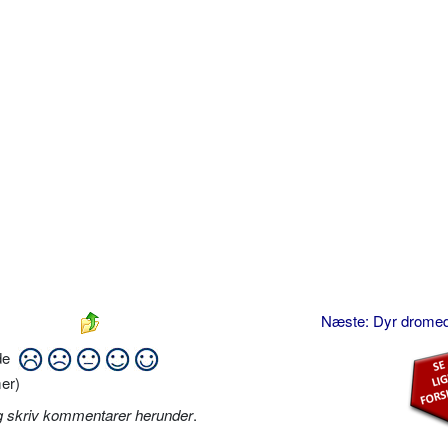
Næste: Dyr drome
ide
er)
g skriv kommentarer herunder
.