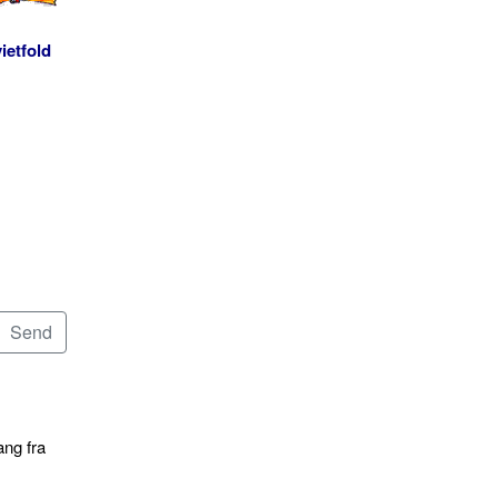
ietfold
ang fra