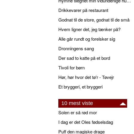
Hymne tilegnet min vidunderlige husbond
Drikkevarer på restaurant
Godnat til de store, godnat til de små
Hvem ligner det, jeg tænker på?
Alle går rundt og forelsker sig
Dronningens sang
Der sad to katte på et bord
Tivoli for børn
Hør, hør hvor det tø'r - Tøvejr
Et bryggeri, et bryggeri
10 mest viste
Solen er så rød mor
I dag er det Oles fødselsdag
Puff den magiske drage