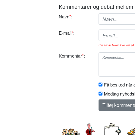
Kommentarer og debat mellem 
Navn
*
:
E-mail
*
:
Din e-mail bliver ikke vist på 
Kommentar
*
:
Få besked når d
Modtag nyhedsb