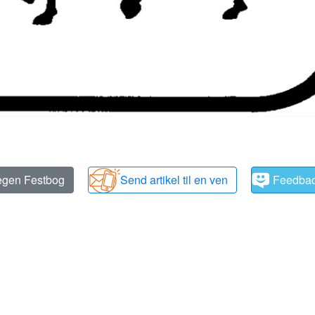
 egen Festbog
Send artikel til en ven
Feedba