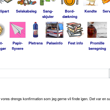
lipart
Selskabsleg
Sang-
Bord-
Kendte
Serv
skjuler
dækning
t-
Papir-
Pletrens
Pølseinfo
Fest info
Promille
ngør
flyvere
beregning
l vores drengs konfirmation som jeg gerne vil finde igen. Det var en s