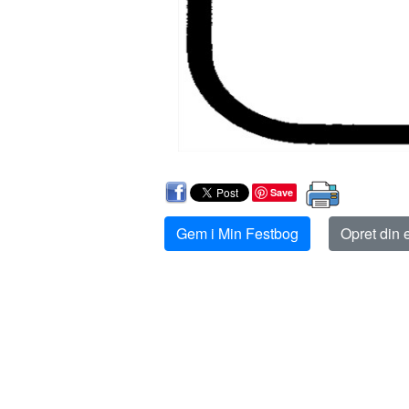
Save
Gem i Min Festbog
Opret din