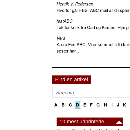
Henrik V. Pedersen
Hvorfor går FESTABC mail altid i spam?
festABC
Tak for kritik fra Carl og Kirsten. Hjæl
Vera
Kære FestABC, Vi er kommet lidt i knib
søster har...
Find en artikel
A
B
C
D
E
F
G
H
I
J
K
10 mest udprintede