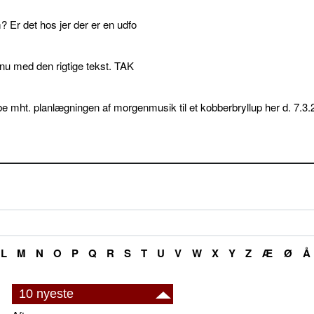
 Er det hos jer der er en udfo
p nu med den rigtige tekst. TAK
e mht. planlægningen af morgenmusik til et kobberbryllup her d. 7.3.
L
M
N
O
P
Q
R
S
T
U
V
W
X
Y
Z
Æ
Ø
Å
10 nyeste