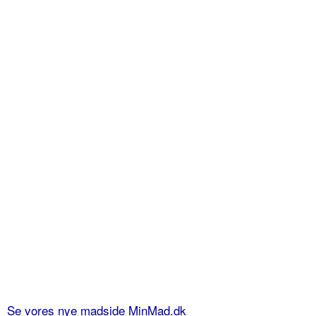
Se vores nye madside MinMad.dk