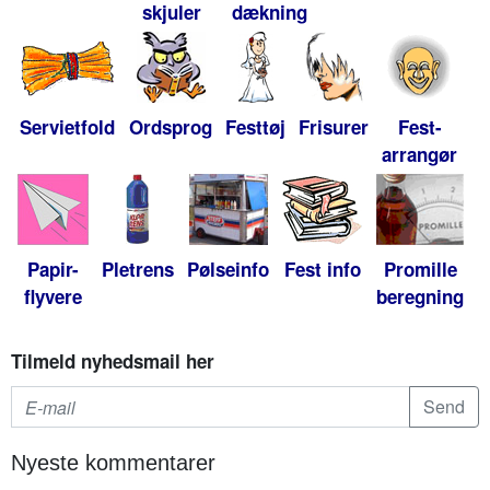
skjuler
dækning
Servietfold
Ordsprog
Festtøj
Frisurer
Fest-
arrangør
Papir-
Pletrens
Pølseinfo
Fest info
Promille
flyvere
beregning
Tilmeld nyhedsmail her
Nyeste kommentarer