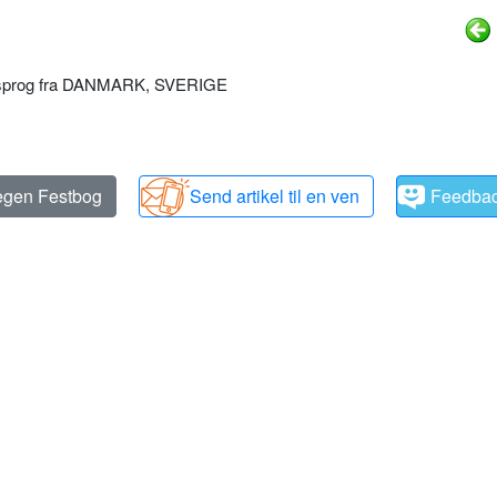
ordsprog fra DANMARK, SVERIGE
 egen Festbog
Send artikel til en ven
Feedba