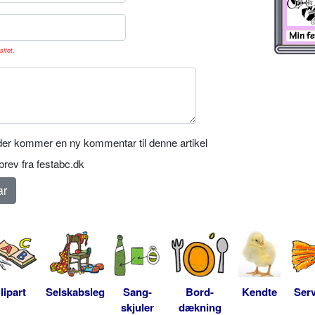
sitet.
er kommer en ny kommentar til denne artikel
rev fra festabc.dk
lipart
Selskabsleg
Sang-
Bord-
Kendte
Serv
skjuler
dækning