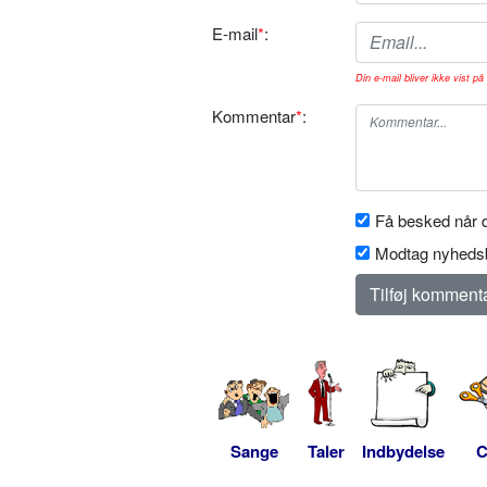
E-mail
*
:
Din e-mail bliver ikke vist på 
Kommentar
*
:
Få besked når d
Modtag nyhedsb
Sange
Taler
Indbydelse
C