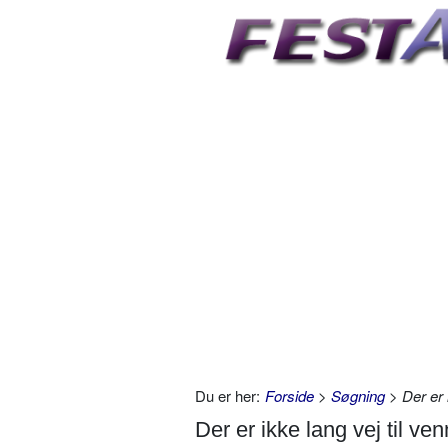
Du er her:
Forside
>
Søgning
> Der er 
Der er ikke lang vej til ve