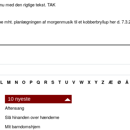
p nu med den rigtige tekst. TAK
e mht. planlægningen af morgenmusik til et kobberbryllup her d. 7.3.
L
M
N
O
P
Q
R
S
T
U
V
W
X
Y
Z
Æ
Ø
Å
10 nyeste
Aftensang
Slå hinanden over hænderne
Mit barndomshjem