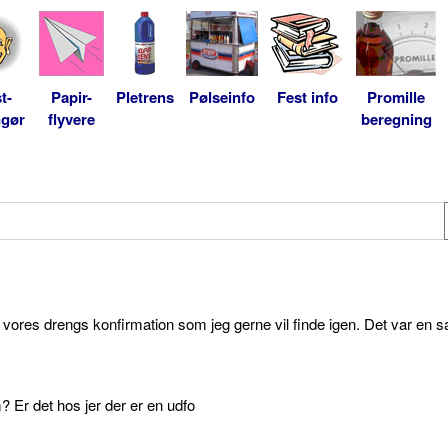
t-
Papir-
Pletrens
Pølseinfo
Fest info
Promille
ngør
flyvere
beregning
l vores drengs konfirmation som jeg gerne vil finde igen. Det var en s
 Er det hos jer der er en udfo