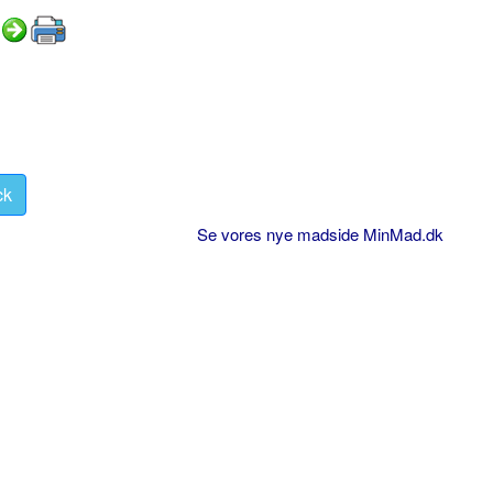
ck
Se vores nye madside MinMad.dk