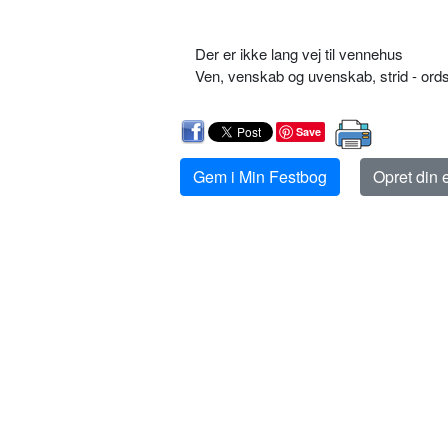
Der er ikke lang vej til vennehus
Ven, venskab og uvenskab, strid - 
Save
Gem i Min Festbog
Opret din