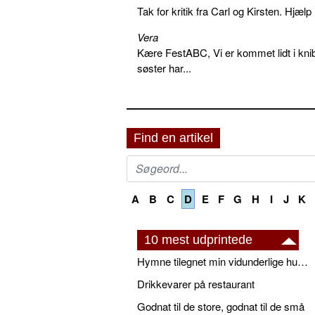
Tak for kritik fra Carl og Kirsten. Hjæl
Vera
Kære FestABC, Vi er kommet lidt i knib
søster har...
Find en artikel
A
B
C
D
E
F
G
H
I
J
K
10 mest udprintede
Hymne tilegnet min vidunderlige husbond
Drikkevarer på restaurant
Godnat til de store, godnat til de små