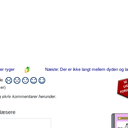
der ryger
Næste: Der er ikke langt mellem dyden og l
ide
er)
g skriv kommentarer herunder
.
læsere