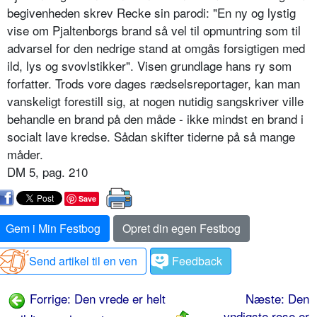
begivenheden skrev Recke sin parodi: "En ny og lystig
vise om Pjaltenborgs brand så vel til opmuntring som til
advarsel for den nedrige stand at omgås forsigtigen med
ild, lys og svovlstikker". Visen grundlage hans ry som
forfatter. Trods vore dages rædselsreportager, kan man
vanskeligt forestill sig, at nogen nutidig sangskriver ville
behandle en brand på den måde - ikke mindst en brand i
socialt lave kredse. Sådan skifter tiderne på så mange
måder.
DM 5, pag. 210
Save
Gem i Min Festbog
Opret din egen Festbog
Send artikel til en ven
Feedback
Forrige: Den vrede er helt
Næste: Den
yndigste rose er