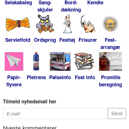
Selskabsleg
Sang-
Bord-
Kendte
skjuler
dækning
Servietfold
Ordsprog
Festtøj
Frisurer
Fest-
arrangør
Papir-
Pletrens
Pølseinfo
Fest info
Promille
flyvere
beregning
Tilmeld nyhedsmail her
Nyeste kommentarer