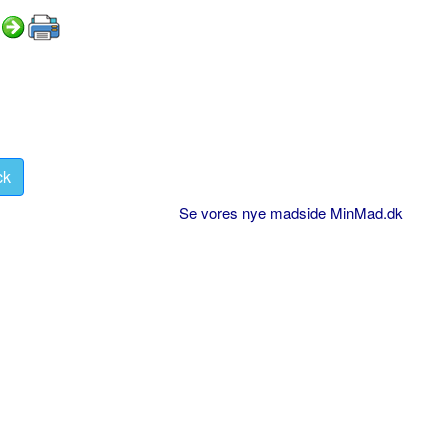
ck
Se vores nye madside MinMad.dk