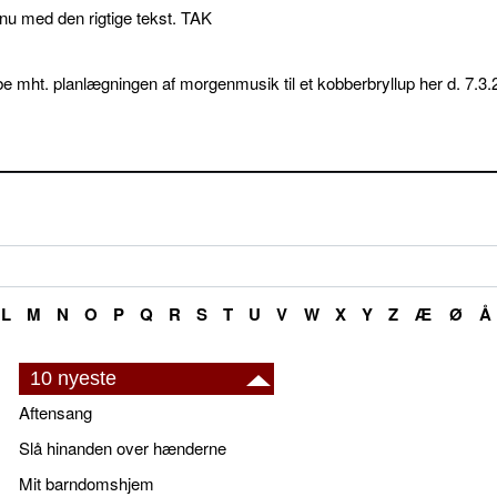
p nu med den rigtige tekst. TAK
e mht. planlægningen af morgenmusik til et kobberbryllup her d. 7.3.
L
M
N
O
P
Q
R
S
T
U
V
W
X
Y
Z
Æ
Ø
Å
10 nyeste
Aftensang
Slå hinanden over hænderne
Mit barndomshjem