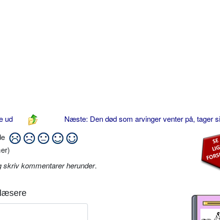
e ud
Næste: Den død som arvinger venter på, tager si
ide
er)
g skriv kommentarer herunder
.
læsere