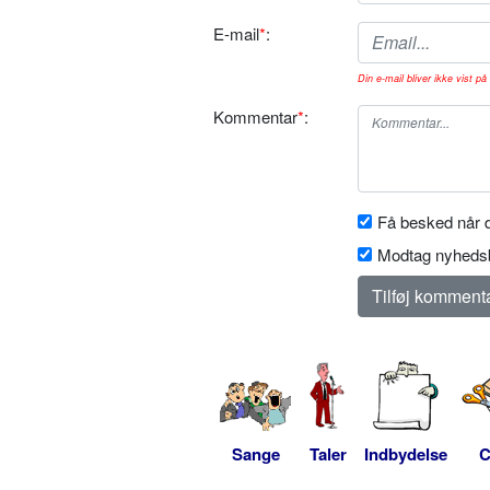
E-mail
*
:
Din e-mail bliver ikke vist på 
Kommentar
*
:
Få besked når d
Modtag nyhedsb
Sange
Taler
Indbydelse
C