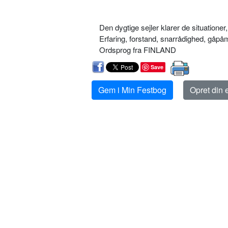
Den dygtige sejler klarer de situatione
Erfaring, forstand, snarrådighed, gåp
Ordsprog fra FINLAND
Save
Gem i Min Festbog
Opret din