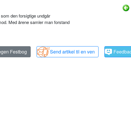
r, som den forsigtige undgår
åmod. Med årene samler man forstand
 egen Festbog
Send artikel til en ven
Feedba