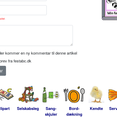
sitet.
er kommer en ny kommentar til denne artikel
rev fra festabc.dk
lipart
Selskabsleg
Sang-
Bord-
Kendte
Serv
skjuler
dækning