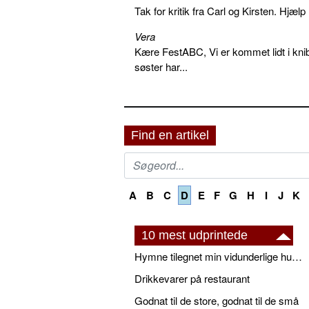
Tak for kritik fra Carl og Kirsten. Hjæl
Vera
Kære FestABC, Vi er kommet lidt i knib
søster har...
Find en artikel
A
B
C
D
E
F
G
H
I
J
K
10 mest udprintede
Hymne tilegnet min vidunderlige husbond
Drikkevarer på restaurant
Godnat til de store, godnat til de små