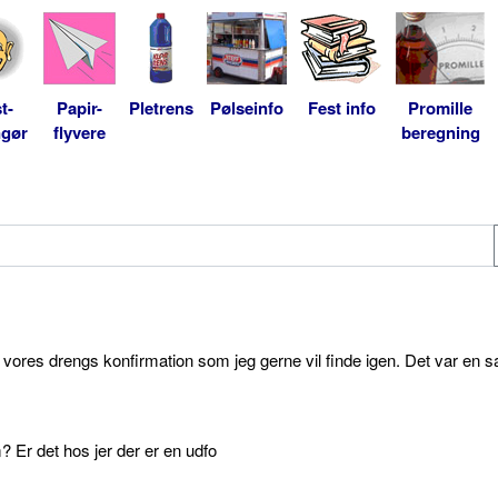
t-
Papir-
Pletrens
Pølseinfo
Fest info
Promille
ngør
flyvere
beregning
l vores drengs konfirmation som jeg gerne vil finde igen. Det var en s
 Er det hos jer der er en udfo