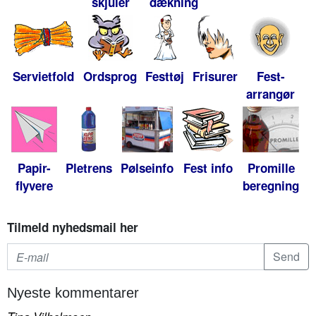
skjuler
dækning
Servietfold
Ordsprog
Festtøj
Frisurer
Fest-
arrangør
Papir-
Pletrens
Pølseinfo
Fest info
Promille
flyvere
beregning
Tilmeld nyhedsmail her
Nyeste kommentarer