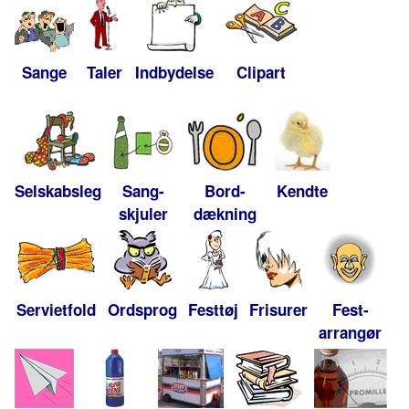
Sange
Taler
Indbydelse
Clipart
Selskabsleg
Sang-
Bord-
Kendte
skjuler
dækning
Servietfold
Ordsprog
Festtøj
Frisurer
Fest-
arrangør