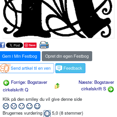
Save
Gem i Min Festbog
Opret din egen Festbog
Send artikel til en ven
Feedback
Forrige: Bogstaver
Næste: Bogstaver
cirkelskrift S
cirkelskrift Q
Klik på den smiley du vil give denne side
Brugernes vurdering
5,0
(
8
stemmer)