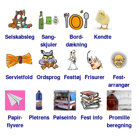
Selskabsleg
Sang-
Bord-
Kendte
skjuler
dækning
Servietfold
Ordsprog
Festtøj
Frisurer
Fest-
arrangør
Papir-
Pletrens
Pølseinfo
Fest info
Promille
flyvere
beregning