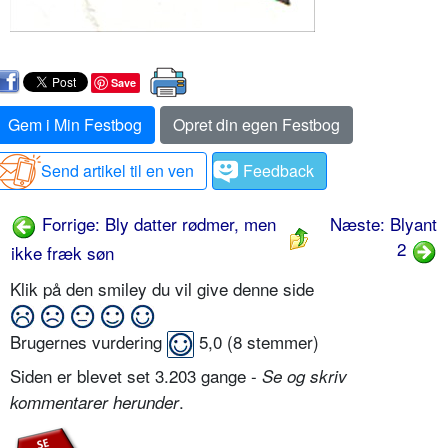
Save
Gem i Min Festbog
Opret din egen Festbog
Send artikel til en ven
Feedback
Forrige: Bly datter rødmer, men
Næste: Blyant
2
ikke fræk søn
Klik på den smiley du vil give denne side
Brugernes vurdering
5,0
(
8
stemmer)
Siden er blevet set 3.203 gange -
Se og skriv
.
kommentarer herunder