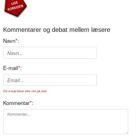
Kommentarer og debat mellem læsere
Navn
*
:
E-mail
*
:
Din e-mail bliver ikke vist på sitet.
Kommentar
*
: