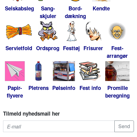
Selskabsleg
Sang-
Bord-
Kendte
skjuler
dækning
Servietfold
Ordsprog
Festtøj
Frisurer
Fest-
arrangør
Papir-
Pletrens
Pølseinfo
Fest info
Promille
flyvere
beregning
Tilmeld nyhedsmail her