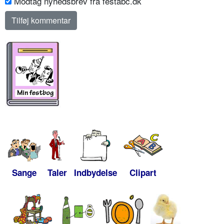
Modtag nyhedsbrev fra festabc.dk
Sange
Taler
Indbydelse
Clipart