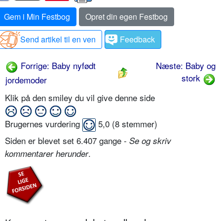
Gem i Min Festbog
Opret din egen Festbog
Send artikel til en ven
Feedback
Forrige: Baby nyfødt
Næste: Baby og
stork
jordemoder
Klik på den smiley du vil give denne side
Brugernes vurdering
5,0
(
8
stemmer)
Siden er blevet set 6.407 gange -
Se og skriv
.
kommentarer herunder