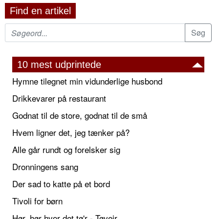
Find en artikel
10 mest udprintede
Hymne tilegnet min vidunderlige husbond
Drikkevarer på restaurant
Godnat til de store, godnat til de små
Hvem ligner det, jeg tænker på?
Alle går rundt og forelsker sig
Dronningens sang
Der sad to katte på et bord
Tivoli for børn
Hør, hør hvor det tø'r - Tøvejr