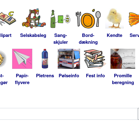
lipart
Selskabsleg
Sang-
Bord-
Kendte
Serv
skjuler
dækning
t-
Papir-
Pletrens
Pølseinfo
Fest info
Promille
ngør
flyvere
beregning