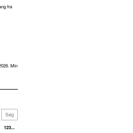
ang fra
2026. Min
123...