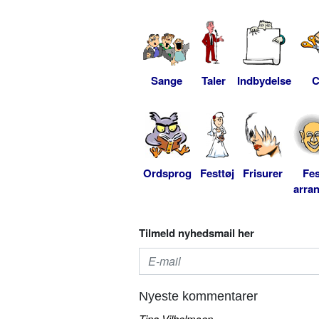
Sange
Taler
Indbydelse
C
Ordsprog
Festtøj
Frisurer
Fes
arra
Tilmeld nyhedsmail her
Nyeste kommentarer
Tina Vilhelmsen