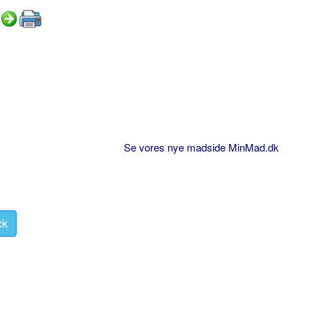
Se vores nye madside MinMad.dk
ck