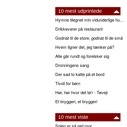
10 mest udprintede
Hymne tilegnet min vidunderlige husbond
Drikkevarer på restaurant
Godnat til de store, godnat til de små
Hvem ligner det, jeg tænker på?
Alle går rundt og forelsker sig
Dronningens sang
Der sad to katte på et bord
Tivoli for børn
Hør, hør hvor det tø'r - Tøvejr
Et bryggeri, et bryggeri
10 mest viste
Solen er så rød mor