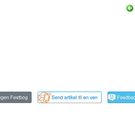
 egen Festbog
Send artikel til en ven
Feedba