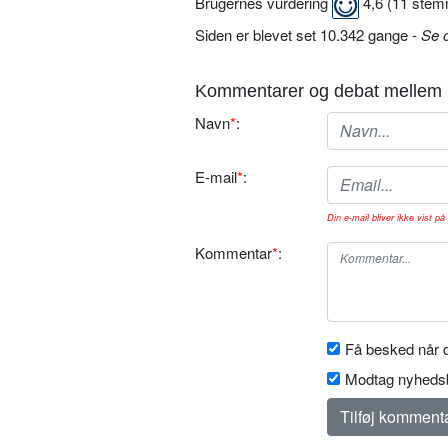
Brugernes vurdering
4,6
(
11
stem
Siden er blevet set 10.342 gange -
Se 
Kommentarer og debat mellem 
Navn
*
:
E-mail
*
:
Din e-mail bliver ikke vist på 
Kommentar
*
:
Få besked når d
Modtag nyhedsb