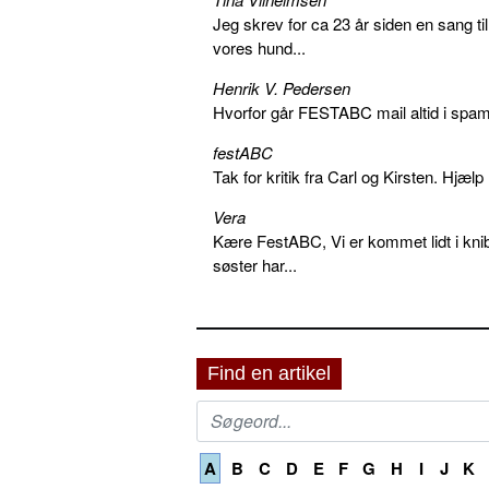
Jeg skrev for ca 23 år siden en sang ti
vores hund...
Henrik V. Pedersen
Hvorfor går FESTABC mail altid i spam?
festABC
Tak for kritik fra Carl og Kirsten. Hjæl
Vera
Kære FestABC, Vi er kommet lidt i knib
søster har...
Find en artikel
A
B
C
D
E
F
G
H
I
J
K