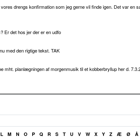
l vores drengs konfirmation som jeg gerne vil finde igen. Det var en s
 Er det hos jer der er en udfo
p nu med den rigtige tekst. TAK
e mht. planlægningen af morgenmusik til et kobberbryllup her d. 7.3.
L
M
N
O
P
Q
R
S
T
U
V
W
X
Y
Z
Æ
Ø
Å