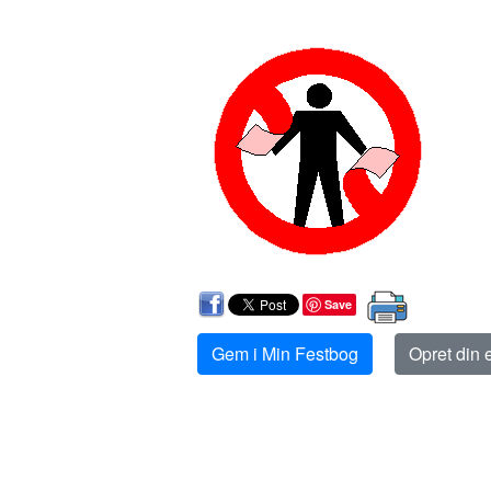
Save
Gem i Min Festbog
Opret din