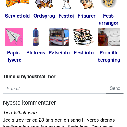
Servietfold
Ordsprog
Festtøj
Frisurer
Fest-
arrangør
Papir-
Pletrens
Pølseinfo
Fest info
Promille
flyvere
beregning
Tilmeld nyhedsmail her
Nyeste kommentarer
Tina Vilhelmsen
Jeg skrev for ca 23 år siden en sang til vores drengs
konfirmation som jeg gerne vil finde igen. Det var en