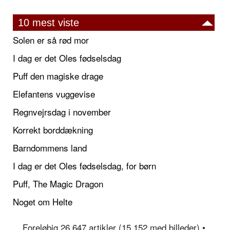
10 mest viste
Solen er så rød mor
I dag er det Oles fødselsdag
Puff den magiske drage
Elefantens vuggevise
Regnvejrsdag i november
Korrekt borddækning
Barndommens land
I dag er det Oles fødselsdag, for børn
Puff, The Magic Dragon
Noget om Helte
Foreløbig 26.647 artikler (15.152 med billeder) •