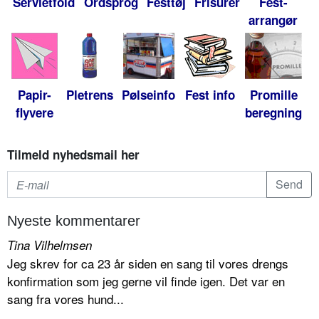
Servietfold
Ordsprog
Festtøj
Frisurer
Fest-
arrangør
Papir-
Pletrens
Pølseinfo
Fest info
Promille
flyvere
beregning
Tilmeld nyhedsmail her
Nyeste kommentarer
Tina Vilhelmsen
Jeg skrev for ca 23 år siden en sang til vores drengs
konfirmation som jeg gerne vil finde igen. Det var en
sang fra vores hund...