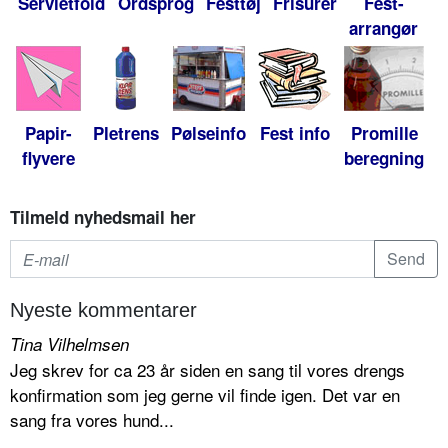
Servietfold
Ordsprog
Festtøj
Frisurer
Fest-
arrangør
Papir-
Pletrens
Pølseinfo
Fest info
Promille
flyvere
beregning
Tilmeld nyhedsmail her
Nyeste kommentarer
Tina Vilhelmsen
Jeg skrev for ca 23 år siden en sang til vores drengs
konfirmation som jeg gerne vil finde igen. Det var en
sang fra vores hund...