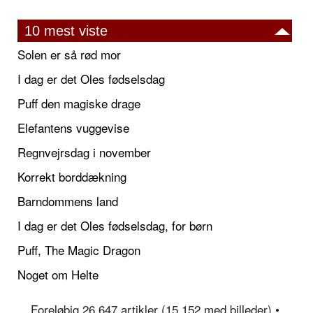
10 mest viste
Solen er så rød mor
I dag er det Oles fødselsdag
Puff den magiske drage
Elefantens vuggevise
Regnvejrsdag i november
Korrekt borddækning
Barndommens land
I dag er det Oles fødselsdag, for børn
Puff, The Magic Dragon
Noget om Helte
Foreløbig 26.647 artikler (15.152 med billeder) •