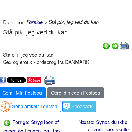
Du er her:
Forside
> Stå pik, jeg ved du kan
Stå pik, jeg ved du kan
Stå pik, jeg ved du kan
Sex og erotik - ordsprog fra DANMARK
Save
Gem i Min Festbog
Opret din egen Festbog
Send artikel til en ven
Feedback
Forrige: Stryg leen af
Næste: Synes du ikke,
at vore børn skulle
engen og i engen, og klap