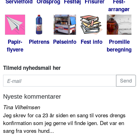
Servietfold
Ordsprog
Festtøj
Frisurer
Fest-
arrangør
Papir-
Pletrens
Pølseinfo
Fest info
Promille
flyvere
beregning
Tilmeld nyhedsmail her
Nyeste kommentarer
Tina Vilhelmsen
Jeg skrev for ca 23 år siden en sang til vores drengs
konfirmation som jeg gerne vil finde igen. Det var en
sang fra vores hund...