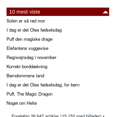
10 mest viste
Solen er så rød mor
I dag er det Oles fødselsdag
Puff den magiske drage
Elefantens vuggevise
Regnvejrsdag i november
Korrekt borddækning
Barndommens land
I dag er det Oles fødselsdag, for børn
Puff, The Magic Dragon
Noget om Helte
Foreløbig 26.647 artikler (15.152 med billeder) •