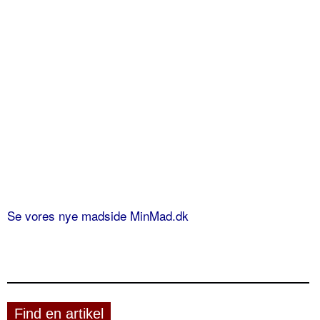
Se vores nye madside MinMad.dk
Find en artikel