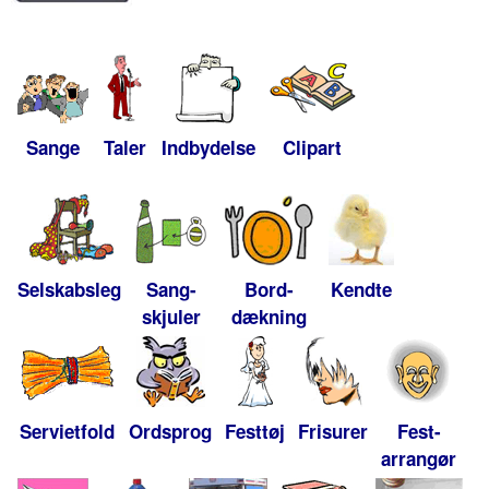
Sange
Taler
Indbydelse
Clipart
Selskabsleg
Sang-
Bord-
Kendte
skjuler
dækning
Servietfold
Ordsprog
Festtøj
Frisurer
Fest-
arrangør