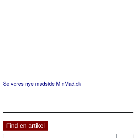
Se vores nye madside MinMad.dk
Find en artikel