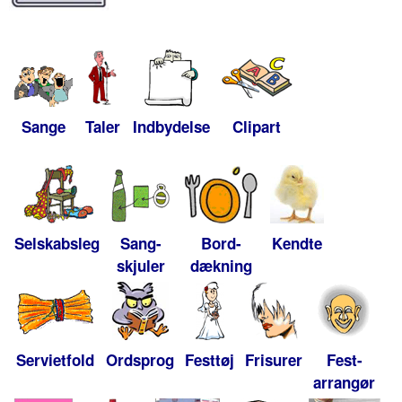
Sange
Taler
Indbydelse
Clipart
Selskabsleg
Sang-
Bord-
Kendte
skjuler
dækning
Servietfold
Ordsprog
Festtøj
Frisurer
Fest-
arrangør